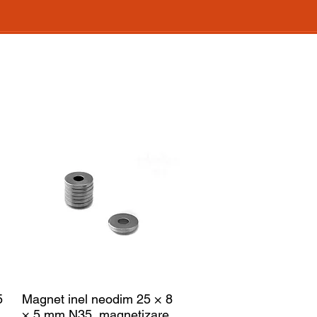
5
Magnet inel neodim 25 × 8
× 5 mm N35, magnetizare