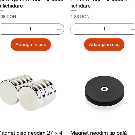
n lichidare
lichidare
reț
Preț
,08 RON
1,86 RON
Adaugă în coș
Adaugă în coș
agnet disc neodim 27 × 4
Magnet neodim tip oală