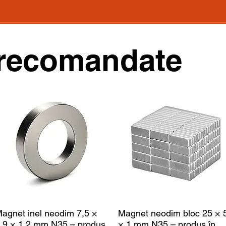
recomandate
agnet inel neodim 7,5 ×
Magnet neodim bloc 25 × 
,9 × 1,2 mm N35 – produs
× 1 mm N35 – produs în