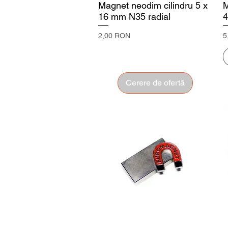
Magnet neodim cilindru 5 x
M
16 mm N35 radial
4
Preț
P
2,00 RON
5
Cerere de ofertă