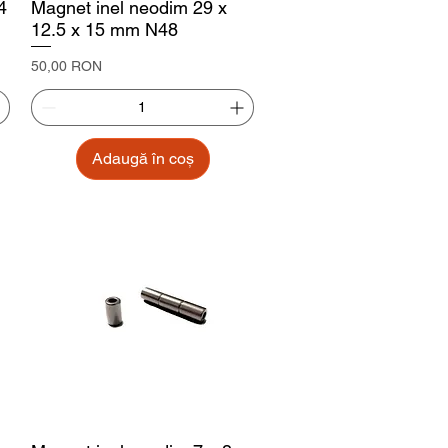
4
Magnet inel neodim 29 x
12.5 x 15 mm N48
Preț
50,00 RON
Adaugă în coș