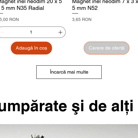
agnet inel neodim 20 x 5
Magnet inel neodim 7 x 3 
 5 mm N35 Radial
5 mm N52
reț
Preț
5,00 RON
3,65 RON
Adaugă în coș
Cerere de ofertă
Încarcă mai multe
mpărate şi de alţi 