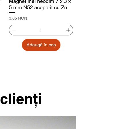
x
Magnet inel neodim 7 x 3 x
5 mm N52 acoperit cu Zn
Preț
3,65 RON
Adaugă în coș
clienţi