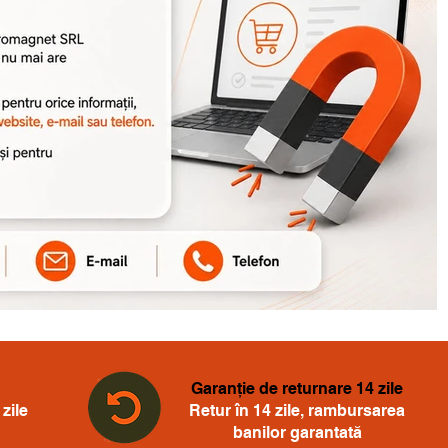
Garanție de returnare 14 zile
zile
Retur în 14 zile, rambursarea
banilor garantată