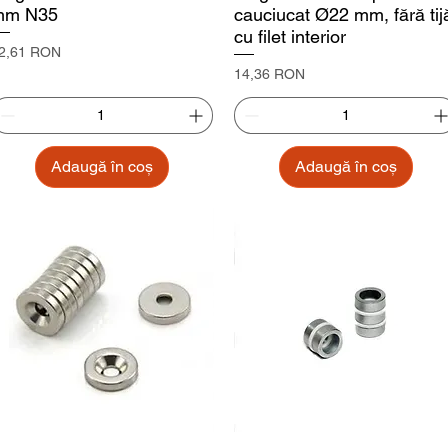
mm N35
cauciucat Ø22 mm, fără tij
cu filet interior
reț
2,61 RON
Preț
14,36 RON
Adaugă în coș
Adaugă în coș