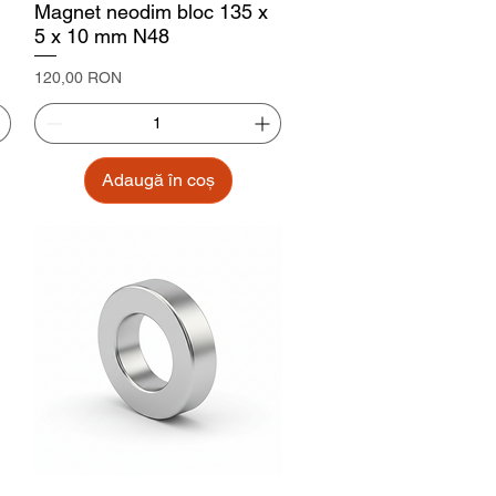
Magnet neodim bloc 135 x
5 x 10 mm N48
Preț
120,00 RON
Adaugă în coș