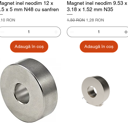
agnet inel neodim 12 x
Magnet inel neodim 9.53 x
.5 x 5 mm N48 cu sanfren
3.18 x 1.52 mm N35
reț
Preț normal
Preț redus
,10 RON
1,50 RON
1,28 RON
Adaugă în coș
Adaugă în coș