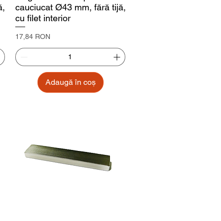
ă,
cauciucat Ø43 mm, fără tijă,
cu filet interior
Preț
17,84 RON
Adaugă în coș