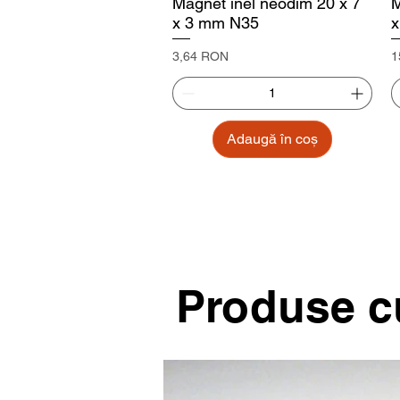
Magnet inel neodim 20 x 7
M
x 3 mm N35
x
Preț
P
3,64 RON
1
Adaugă în coș
Produse cu