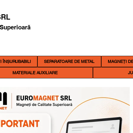
RL
 Superioară
 ÎNȘURUBABILI
SEPARATOARE DE METAL
MAGNEȚI DE
MATERIALE AUXILIARE
JU