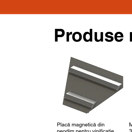
Produse 
Placă magnetică din
M
neodim pentru vinificație
3