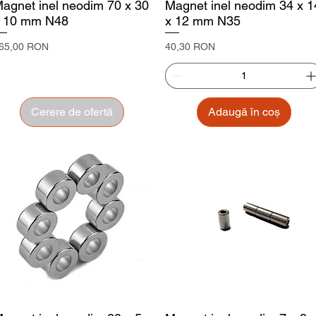
agnet inel neodim 70 x 30
Magnet inel neodim 34 x 1
 10 mm N48
x 12 mm N35
reț
Preț
65,00 RON
40,30 RON
Cerere de ofertă
Adaugă în coș