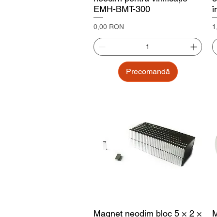
EMH-BMT-300
î
Preț
P
0,00 RON
1
Precomandă
Magnet neodim bloc 5 × 2 ×
M