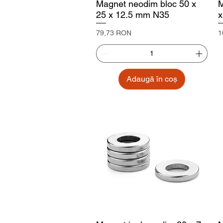
Magnet neodim bloc 50 x
M
25 x 12.5 mm N35
x
Preț
P
79,73 RON
1
Adaugă în coș