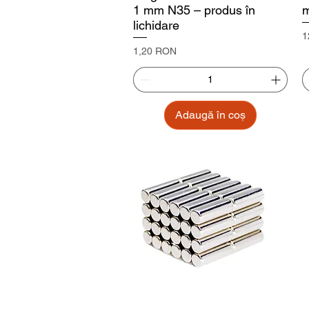
1 mm N35 – produs în
lichidare
P
1
Preț
1,20 RON
Adaugă în coș