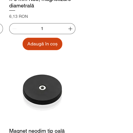
diametrală
Preț
6,13 RON
Adaugă în coș
Magnet neodim tip oală