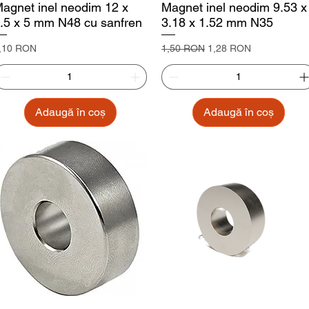
agnet inel neodim 12 x
Magnet inel neodim 9.53 x
.5 x 5 mm N48 cu sanfren
3.18 x 1.52 mm N35
reț
Preț normal
Preț redus
,10 RON
1,50 RON
1,28 RON
Adaugă în coș
Adaugă în coș