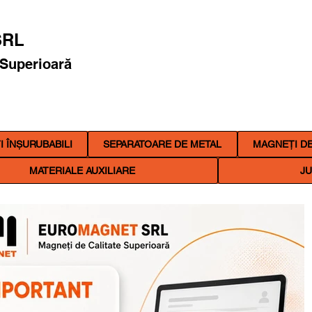
RL
 Superioară
 ÎNȘURUBABILI
SEPARATOARE DE METAL
MAGNEȚI DE
MATERIALE AUXILIARE
JU