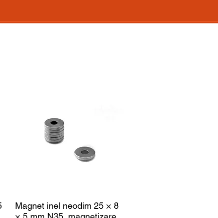
5
Magnet inel neodim 25 × 8
× 5 mm N35, magnetizare