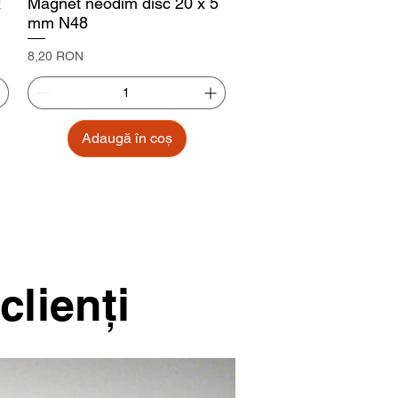
x
Magnet neodim disc 20 x 5
mm N48
Preț
8,20 RON
Adaugă în coș
clienţi