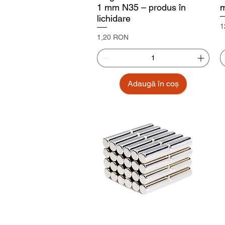
1 mm N35 – produs în
lichidare
P
1
Preț
1,20 RON
Adaugă în coș