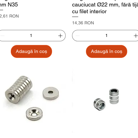
mm N35
cauciucat Ø22 mm, fără tij
cu filet interior
reț
2,61 RON
Preț
14,36 RON
Adaugă în coș
Adaugă în coș