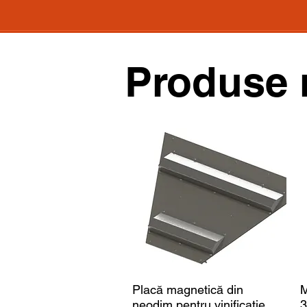
Produse 
Placă magnetică din
M
neodim pentru vinificație
3