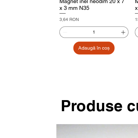
Magnet inel neodim 20 x 7
M
x 3 mm N35
x
Preț
P
3,64 RON
1
Adaugă în coș
Produse cu