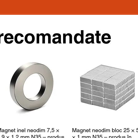
recomandate
agnet inel neodim 7,5 ×
Magnet neodim bloc 25 × 
,9 × 1,2 mm N35 – produs
× 1 mm N35 – produs în