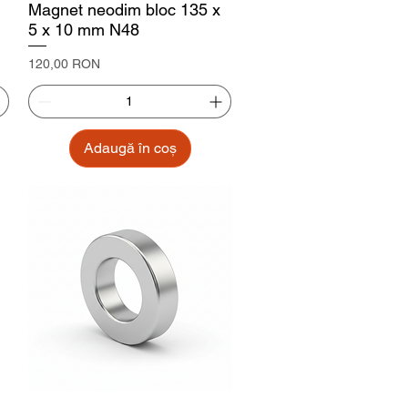
Magnet neodim bloc 135 x
5 x 10 mm N48
Preț
120,00 RON
Adaugă în coș