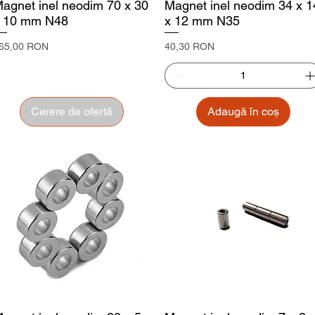
agnet inel neodim 70 x 30
Magnet inel neodim 34 x 1
 10 mm N48
x 12 mm N35
reț
Preț
65,00 RON
40,30 RON
Cerere de ofertă
Adaugă în coș