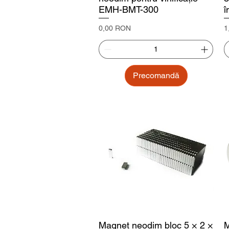
EMH-BMT-300
î
Preț
P
0,00 RON
1
Precomandă
Magnet neodim bloc 5 × 2 ×
M