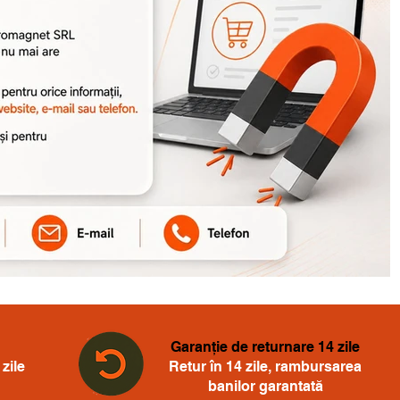
Garanție de returnare 14 zile
zile
Retur în 14 zile, rambursarea
banilor garantată