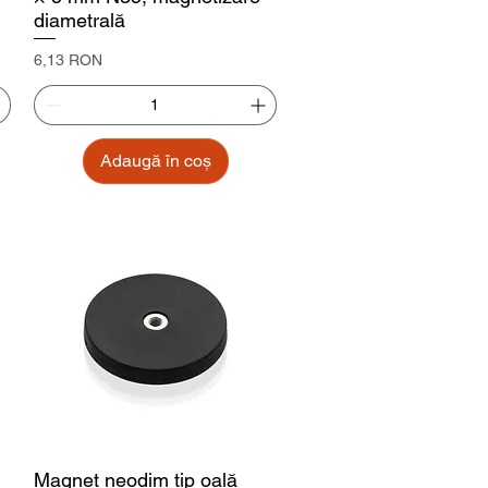
diametrală
Preț
6,13 RON
Adaugă în coș
Magnet neodim tip oală