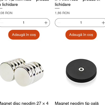
n lichidare
lichidare
reț
Preț
,08 RON
1,86 RON
Adaugă în coș
Adaugă în coș
agnet disc neodim 27 × 4
Magnet neodim tip oală