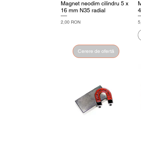
Magnet neodim cilindru 5 x
M
16 mm N35 radial
4
Preț
P
2,00 RON
5
Cerere de ofertă