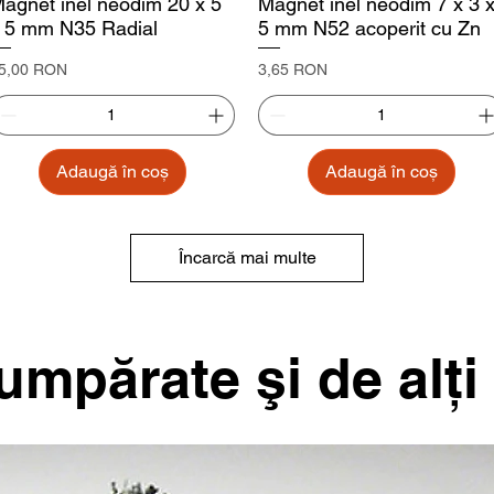
agnet inel neodim 20 x 5
Magnet inel neodim 7 x 3 
 5 mm N35 Radial
5 mm N52 acoperit cu Zn
reț
Preț
5,00 RON
3,65 RON
Adaugă în coș
Adaugă în coș
Încarcă mai multe
mpărate şi de alţi 