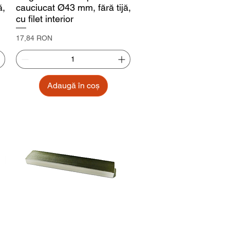
ă,
cauciucat Ø43 mm, fără tijă,
cu filet interior
Preț
17,84 RON
Adaugă în coș