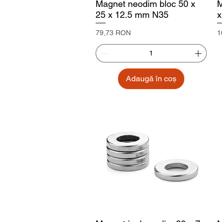
Magnet neodim bloc 50 x
M
25 x 12.5 mm N35
x
Preț
P
79,73 RON
1
Adaugă în coș