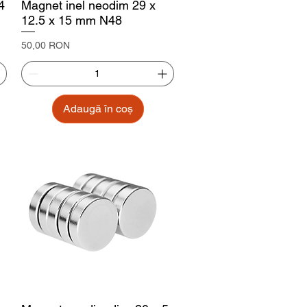
4
Magnet inel neodim 29 x
12.5 x 15 mm N48
Preț
50,00 RON
Adaugă în coș