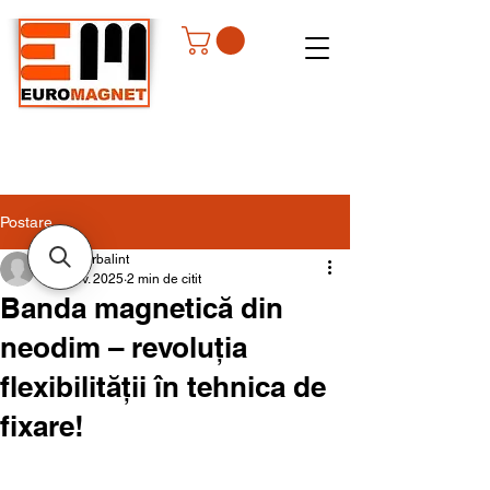
Postare
csongorbalint
12 nov. 2025
2 min de citit
Banda magnetică din
neodim – revoluția
flexibilității în tehnica de
fixare!