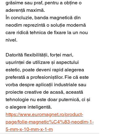
grăsime sau praf, pentru a obține o 
aderență maximă.
În concluzie, banda magnetică din 
neodim reprezintă o soluție modernă 
care ridică tehnica de fixare la un nou 
nivel.
Datorită flexibilității, forței mari, 
ușurinței de utilizare și aspectului 
estetic, poate deveni rapid alegerea 
preferată a profesioniștilor. Fie că este 
vorba despre aplicații industriale sau 
proiecte creative de acasă, această 
tehnologie nu este doar puternică, ci și 
o alegere inteligentă.
https://www.euromagnet.ro/product-
page/folie-magnetic%C4%83-neodim-1-
5-mm-x-10-mm-x-1-m