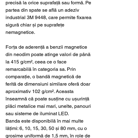
precisă la orice suprafață sau formă. Pe 
partea din spate se află un adeziv 
industrial 3M 9448, care permite fixarea 
sigură chiar și pe suprafețe 
nemagnetice.
Forța de aderență a benzii magnetice 
din neodim poate atinge valori de până 
la 415 g/cm², ceea ce o face 
remarcabilă în categoria sa. Prin 
comparație, o bandă magnetică de 
ferită de dimensiuni similare oferă doar 
aproximativ 102 g/cm². Aceasta 
înseamnă că poate susține cu ușurință 
plăci metalice mai mari, unelte, panouri 
sau sisteme de iluminat LED.
Banda este disponibilă în mai multe 
lățimi: 6, 10, 15, 30, 50 și 80 mm, cu o 
grosime uniformă de 1,5 mm, în role de 