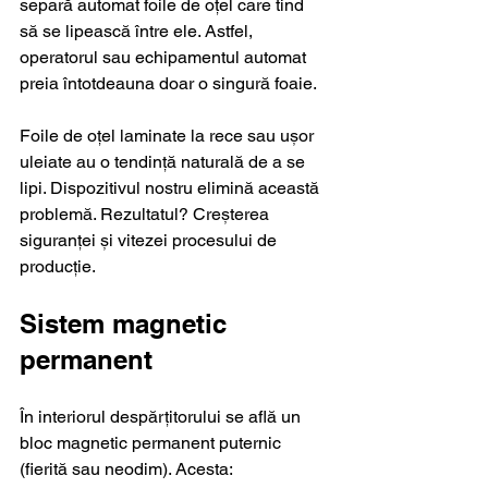
separă automat foile de oțel care tind 
să se lipească între ele. Astfel, 
operatorul sau echipamentul automat 
preia întotdeauna doar o singură foaie. 
Foile de oțel laminate la rece sau ușor 
uleiate au o tendință naturală de a se 
lipi. Dispozitivul nostru elimină această 
problemă. Rezultatul? Creșterea 
siguranței și vitezei procesului de 
producție.
Sistem magnetic 
permanent
În interiorul despărțitorului se află un 
bloc magnetic permanent puternic 
(fierită sau neodim). Acesta: