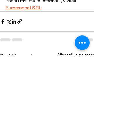
Pentru mai multe informații, vizitați 
Euromagnet SRL
.
Afișează-le pe toate
Postări recente