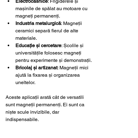
Electrocasnice
: Frigiderele și 
mașinile de spălat au motoare cu 
magneți permanenți.
Industria metalurgică
: Magneții 
ceramici separă fierul de alte 
materiale.
Educație și cercetare
: Școlile și 
universitățile folosesc magneți 
pentru experimente și demonstrații.
Bricolaj și artizanat
: Magneții mici 
ajută la fixarea și organizarea 
uneltelor.
Aceste aplicații arată cât de versatili 
sunt magneții permanenți. Ei sunt ca 
niște scule invizibile, dar 
indispensabile.