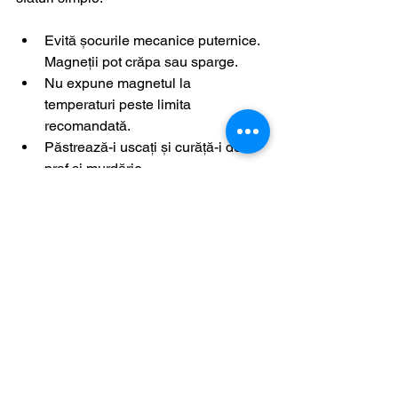
Evită șocurile mecanice puternice. 
Magneții pot crăpa sau sparge.
Nu expune magnetul la 
temperaturi peste limita 
recomandată.
Păstrează-i uscați și curăță-i de 
praf și murdărie.
Folosește un strat protector dacă 
sunt expuși la medii corozive.
Depozitează-i separat pentru a nu 
se demagnetiza.
Respectă aceste reguli și magnetul tău 
va funcționa impecabil ani de zile.
Magneții permanenți - 
partenerii tăi de 