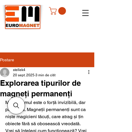
Postare
stellek4
20 sept. 2025
3 min de citit
Explorarea tipurilor de
magneți permanenți
Magnetismul este o forță invizibilă, dar 
puternică. Magneții permanenți sunt ca 
niște magicieni tăcuți, care atrag și țin 
obiecte fără să obosească vreodată. 
Vrei să înțelegi cum funcționează? Vrei 