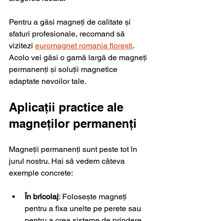
Pentru a găsi magneți de calitate și 
sfaturi profesionale, recomand să 
vizitezi 
euromagnet romania florești
. 
Acolo vei găsi o gamă largă de magneți 
permanenți și soluții magnetice 
adaptate nevoilor tale.
Aplicații practice ale 
magneților permanenți
Magneții permanenți sunt peste tot în 
jurul nostru. Hai să vedem câteva 
exemple concrete:
În bricolaj
: Folosește magneți 
pentru a fixa unelte pe perete sau 
pentru a crea sisteme de prindere 