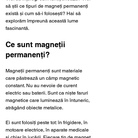
să știi ce tipuri de magneți permanenți 
există și cum să-i folosești? Hai să 
explorăm împreună această lume 
fascinantă.
Ce sunt magneții 
permanenți?
Magneții permanenți sunt materiale 
care păstrează un câmp magnetic 
constant. Nu au nevoie de curent 
electric sau baterii. Sunt ca niște faruri 
magnetice care luminează în întuneric, 
atrăgând obiecte metalice. 
Ei sunt folosiți peste tot: în frigidere, în 
motoare electrice, în aparate medicale 
și chiar în jucării. Fiecare tip de magnet 