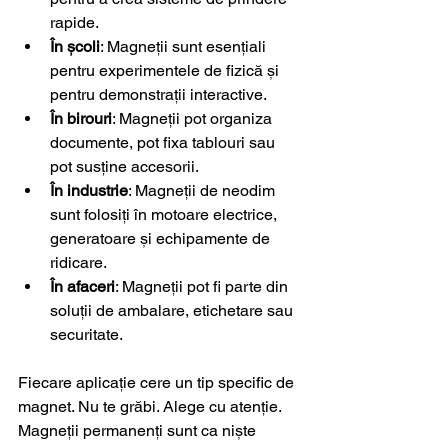
rapide.
În școli
: Magneții sunt esențiali 
pentru experimentele de fizică și 
pentru demonstrații interactive.
În birouri
: Magneții pot organiza 
documente, pot fixa tablouri sau 
pot susține accesorii.
În industrie
: Magneții de neodim 
sunt folosiți în motoare electrice, 
generatoare și echipamente de 
ridicare.
În afaceri
: Magneții pot fi parte din 
soluții de ambalare, etichetare sau 
securitate.
Fiecare aplicație cere un tip specific de 
magnet. Nu te grăbi. Alege cu atenție. 
Magneții permanenți sunt ca niște 