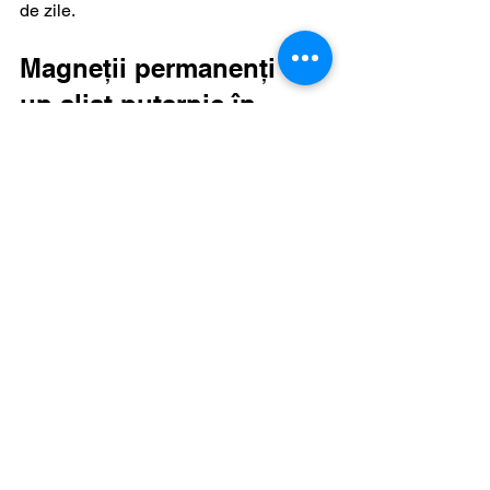
de zile.
Magneții permanenți - 
un aliat puternic în 
proiectele tale
Acum știi ce tipuri de magneți 
permanenți există și cum să-i alegi. 
Magneții sunt ca niște scântei de 
energie invizibilă. Ei pot transforma un 
proiect banal într-unul remarcabil.
Fii atent la detalii. Alege calitatea. 
Folosește magneții potriviți pentru 
fiecare nevoie. Și nu uita, pentru cele 
mai bune soluții, poți apela cu 
încredere la 
euromagnet romania 
florești
.