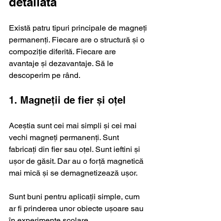
detaliată
Există patru tipuri principale de magneți 
permanenți. Fiecare are o structură și o 
compoziție diferită. Fiecare are 
avantaje și dezavantaje. Să le 
descoperim pe rând.
1. Magneții de fier și oțel
Aceștia sunt cei mai simpli și cei mai 
vechi magneți permanenți. Sunt 
fabricați din fier sau oțel. Sunt ieftini și 
ușor de găsit. Dar au o forță magnetică 
mai mică și se demagnetizează ușor.
Sunt buni pentru aplicații simple, cum 
ar fi prinderea unor obiecte ușoare sau 
în experimente școlare.