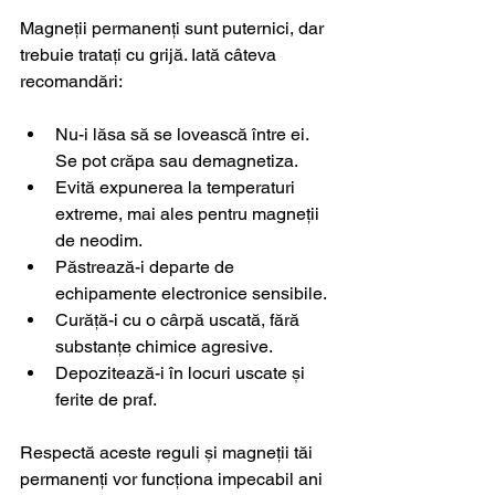
Magneții permanenți sunt puternici, dar 
trebuie tratați cu grijă. Iată câteva 
recomandări:
Nu-i lăsa să se lovească între ei. 
Se pot crăpa sau demagnetiza.
Evită expunerea la temperaturi 
extreme, mai ales pentru magneții 
de neodim.
Păstrează-i departe de 
echipamente electronice sensibile.
Curăță-i cu o cârpă uscată, fără 
substanțe chimice agresive.
Depozitează-i în locuri uscate și 
ferite de praf.
Respectă aceste reguli și magneții tăi 
permanenți vor funcționa impecabil ani 