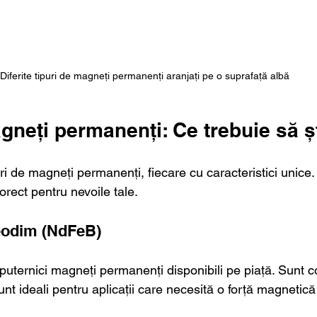
Diferite tipuri de magneți permanenți aranjați pe o suprafață albă
gneți permanenți: Ce trebuie să șt
ri de magneți permanenți, fiecare cu caracteristici unice
corect pentru nevoile tale.
eodim (NdFeB)
puternici magneți permanenți disponibili pe piață. Sunt 
Sunt ideali pentru aplicații care necesită o forță magnetică