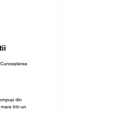
ii
. Cunoașterea 
compuși din 
 mare într-un 