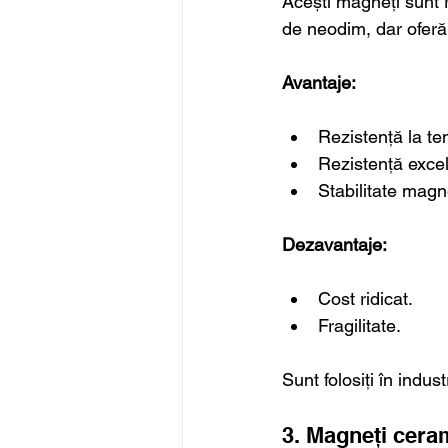
Acești magneți sunt r
de neodim, dar oferă 
Avantaje:
Rezistență la te
Rezistență excel
Stabilitate magn
Dezavantaje:
Cost ridicat.
Fragilitate.
Sunt folosiți în indus
3. Magneți cerami