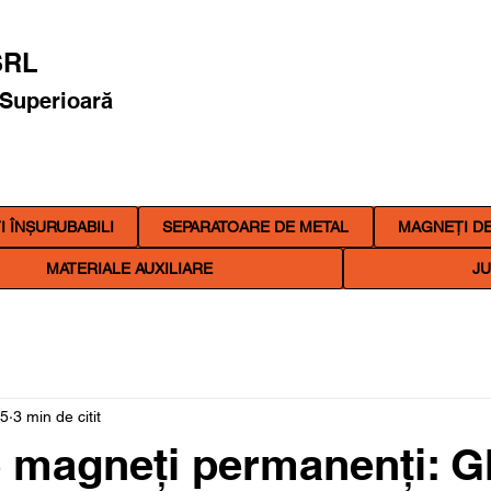
RL
 Superioară
 ÎNȘURUBABILI
SEPARATOARE DE METAL
MAGNEȚI DE
MATERIALE AUXILIARE
JU
25
3 min de citit
e magneți permanenți: G