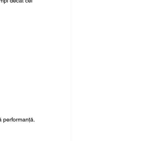
mpi decât cei 
tă performanță.