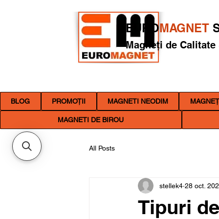
EURO
MAGNET
S
Magneți de Calitate
BLOG
PROMOȚII
MAGNETI NEODIM
MAGNEȚI
MAGNETI DE BIROU
All Posts
stellek4
28 oct. 20
Tipuri d