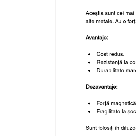
Aceștia sunt cei mai c
alte metale. Au o for
Avantaje:
Cost redus.
Rezistență la co
Durabilitate mar
Dezavantaje:
Forță magnetică
Fragilitate la șo
Sunt folosiți în difu