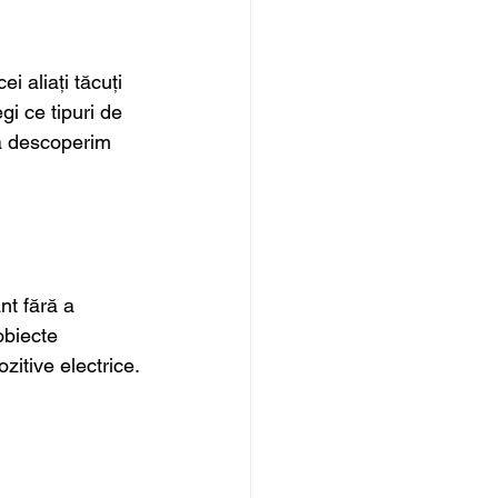
i aliați tăcuți 
egi ce tipuri de 
să descoperim 
t fără a 
obiecte 
zitive electrice.