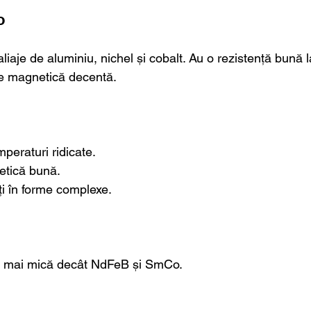
o
liaje de aluminiu, nichel și cobalt. Au o rezistență bună 
tate magnetică decentă.
mperaturi ridicate.
etică bună.
ți în forme complexe.
ă mai mică decât NdFeB și SmCo.