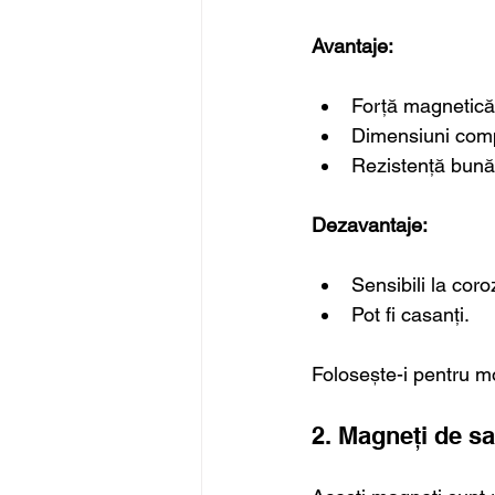
Avantaje:
Forță magnetică 
Dimensiuni com
Rezistență bună
Dezavantaje:
Sensibili la cor
Pot fi casanți.
Folosește-i pentru m
2. Magneți de s