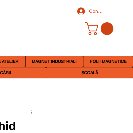
Conectează-te
 ATELIER
MAGNET INDUSTRIALI
FOLII MAGNETICE
CĂRII
ȘCOALĂ
hid