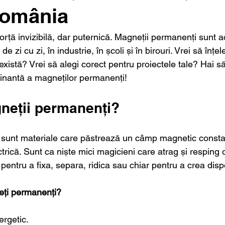
România
rță invizibilă, dar puternică. Magneții permanenți sunt ace
de zi cu zi, în industrie, în școli și în birouri. Vrei să înțel
xistă? Vrei să alegi corect pentru proiectele tale? Hai 
inantă a magneților permanenți!
neții permanenți?
sunt materiale care păstrează un câmp magnetic constan
trică. Sunt ca niște mici magicieni care atrag și resping 
 pentru a fixa, separa, ridica sau chiar pentru a crea dispo
eți permanenți?
ergetic.