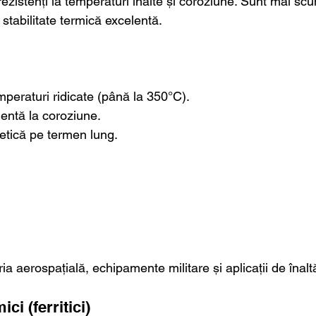
ezistenți la temperaturi înalte și coroziune. Sunt mai scu
stabilitate termică excelentă.
mperaturi ridicate (până la 350°C).
entă la coroziune.
etică pe termen lung.
tria aerospațială, echipamente militare și aplicații de înal
ci (ferritici)