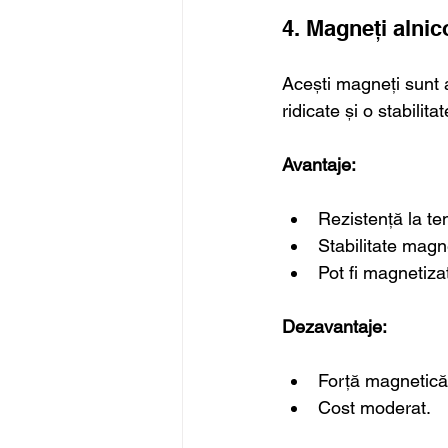
4. Magneți alnic
Acești magneți sunt a
ridicate și o stabili
Avantaje:
Rezistență la te
Stabilitate magn
Pot fi magnetiza
Dezavantaje:
Forță magnetic
Cost moderat.