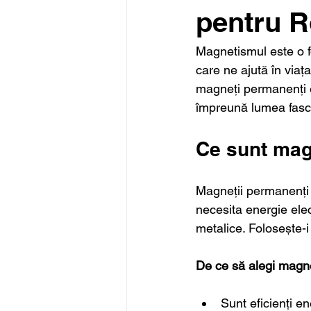
pentru 
Magnetismul este o fo
care ne ajută în viața 
magneți permanenți e
împreună lumea fasc
Ce sunt mag
Magneții permanenți 
necesita energie elec
metalice. Folosește-i
De ce să alegi magn
Sunt eficienți en