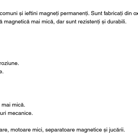
omuni și ieftini magneți permanenți. Sunt fabricați din oxi
ță magnetică mai mică, dar sunt rezistenți și durabili.
roziune.
e.
 mai mică.
curi mecanice.
zoare, motoare mici, separatoare magnetice și jucării.