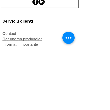
Serviciu clienți
Contact
Returnarea produselor
Informații importante
Lexicon magnetic
Ajutor pentru cumpărături
FAQ (Întrebări frecvente)
Cont
Contul meu
Preferatele mele
Istoricul comenzilor
Buletin informativ
Despre