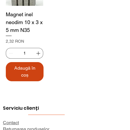
Magnet inel
neodim 10 x 3 x
5 mm N35
Preț
2,32 RON
Adaugă în
coș
Serviciu clienți
Contact
Returnarea produselor