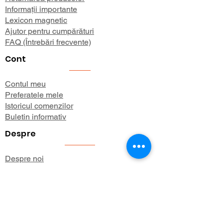
Informații importante
Lexicon magnetic
Ajutor pentru cumpărături
FAQ (Întrebări frecvente)
Cont
Contul meu
Preferatele mele
Istoricul comenzilor
Buletin informativ
Despre
Despre noi
Informații de expediere
Politica de confidențialitate
Termeni și condiții