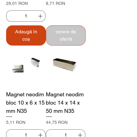
Preț
Preț
29,01 RON
8,71 RON
Adaugă în
cerere de
coș
ofertă
Magnet neodim
Magnet neodim
bloc 10 x 6 x 15
bloc 14 x 14 x
mm N35
50 mm N35
Preț
Preț
5,11 RON
44,75 RON