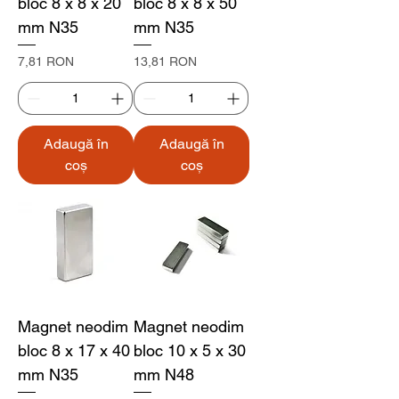
bloc 8 x 8 x 20
bloc 8 x 8 x 50
mm N35
mm N35
Preț
Preț
7,81 RON
13,81 RON
Adaugă în
Adaugă în
coș
coș
Magnet neodim
Magnet neodim
bloc 8 x 17 x 40
bloc 10 x 5 x 30
mm N35
mm N48