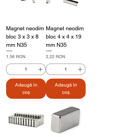
Magnet neodim
Magnet neodim
bloc 3 x 3 x 8
bloc 4 x 4 x 19
mm N35
mm N35
Preț
Preț
1,56 RON
2,22 RON
Adaugă în
Adaugă în
coș
coș