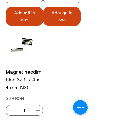
Adaugă în
Adaugă în
coș
coș
Magnet neodim
bloc 37.5 x 4 x
4 mm N35
Preț
5,29 RON
Adaugă în