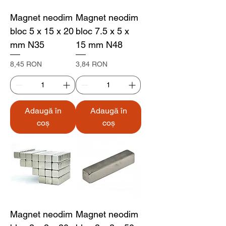
Magnet neodim
Magnet neodim
bloc 5 x 15 x 20
bloc 7.5 x 5 x
mm N35
15 mm N48
Preț
Preț
8,45 RON
3,84 RON
Adaugă în
Adaugă în
coș
coș
Magnet neodim
Magnet neodim