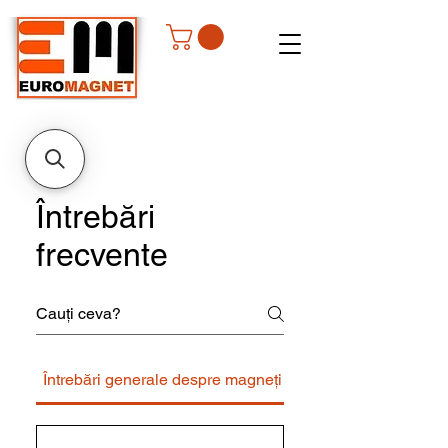
Întrebări
frecvente
Întrebări generale despre magneți
Întrebări despre pro