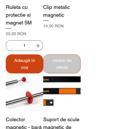
Ruleta cu
Clip metalic
protectie si
magnetic
magnet 5M
Preț
14,00 RON
Preț
20,00 RON
Adaugă în
cerere de
coș
ofertă
Colector
Suport de scule
magnetic - bară
magnetic de