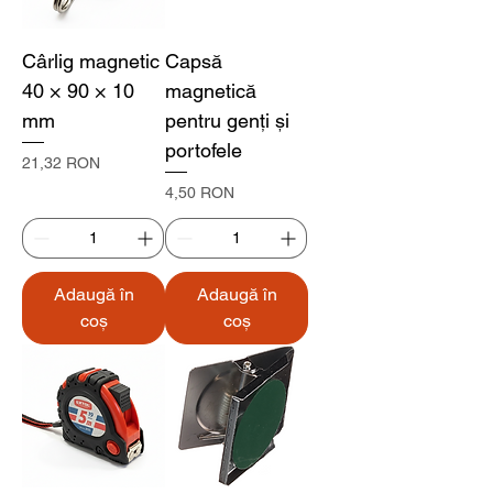
Cârlig magnetic
Capsă
40 × 90 × 10
magnetică
mm
pentru genți și
portofele
Preț
21,32 RON
Preț
4,50 RON
Adaugă în
Adaugă în
coș
coș