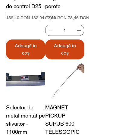
de control D25
perete
Preț normal
Preț redus
Preț normal
Preț redus
156,40 RON
132,94 RON
92,30 RON
78,46 RON
Adaugă în
Adaugă în
coș
coș
Selector de
MAGNET
metal montat pe
PICKUP
stivuitor -
SURUB 600
1100mm
TELESCOPIC