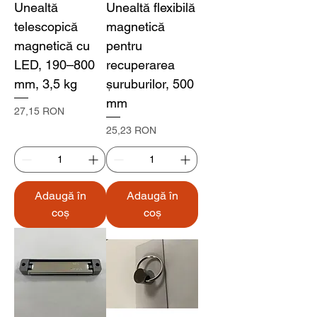
Unealtă
Unealtă flexibilă
telescopică
magnetică
magnetică cu
pentru
LED, 190–800
recuperarea
mm, 3,5 kg
șuruburilor, 500
mm
Preț
27,15 RON
Preț
25,23 RON
Adaugă în
Adaugă în
coș
coș