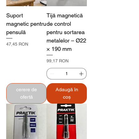
Suport
Tijă magnetică
magnetic pentru
de control
pensulă
pentru sortarea
metalelor – Ø22
Preț
47,45 RON
× 190 mm
Preț
99,17 RON
cerere de
Adaugă în
ofertă
coș