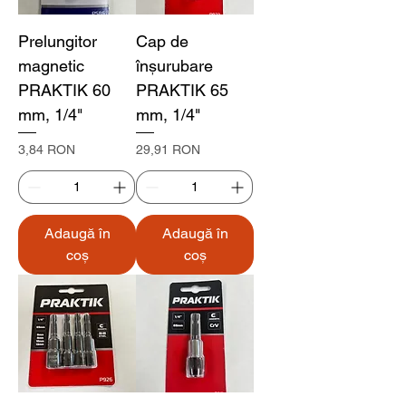
Prelungitor
Cap de
magnetic
înșurubare
PRAKTIK 60
PRAKTIK 65
mm, 1/4"
mm, 1/4"
Preț
Preț
3,84 RON
29,91 RON
Adaugă în
Adaugă în
coș
coș