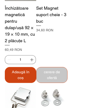
Închizătoare
Set Magnet
magnetică
suport cheie - 3
pentru
buc
dulap/ușă 92 ×
Preț
34,60 RON
19 × 10 mm, cu
2 plăcuțe L
Preț
60,49 RON
Adaugă în
cerere de
coș
ofertă