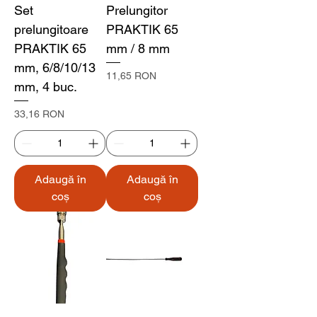
Set
Prelungitor
prelungitoare
PRAKTIK 65
PRAKTIK 65
mm / 8 mm
mm, 6/8/10/13
Preț
11,65 RON
mm, 4 buc.
Preț
33,16 RON
Adaugă în
Adaugă în
coș
coș