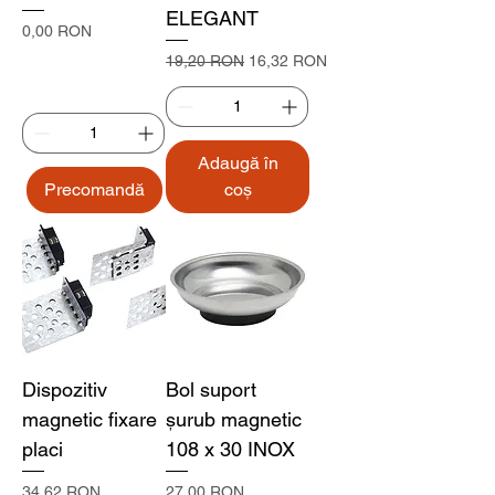
ELEGANT
Preț
0,00 RON
Preț normal
Preț redus
19,20 RON
16,32 RON
Adaugă în
Precomandă
coș
Dispozitiv
Bol suport
magnetic fixare
șurub magnetic
placi
108 x 30 INOX
Preț
Preț
34,62 RON
27,00 RON