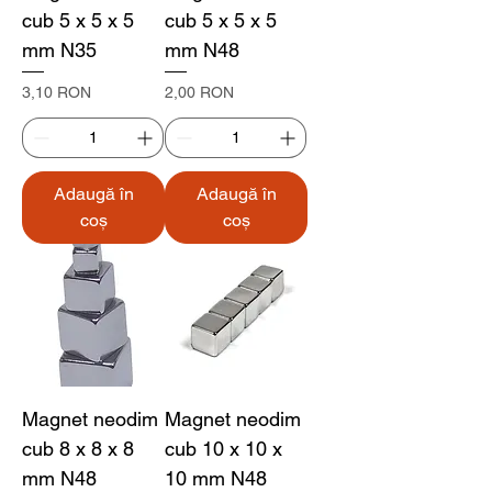
cub 5 x 5 x 5
cub 5 x 5 x 5
mm N35
mm N48
Preț
Preț
3,10 RON
2,00 RON
Adaugă în
Adaugă în
coș
coș
Magnet neodim
Magnet neodim
cub 8 x 8 x 8
cub 10 x 10 x
mm N48
10 mm N48