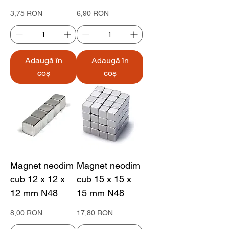
Preț
Preț
3,75 RON
6,90 RON
Adaugă în
Adaugă în
coș
coș
Magnet neodim
Magnet neodim
cub 12 x 12 x
cub 15 x 15 x
12 mm N48
15 mm N48
Preț
Preț
8,00 RON
17,80 RON