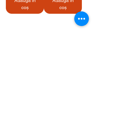
Adaugă în
Adaugă în
coș
coș
Serviciu clienți
Contact
Returnarea produselor
Informații importante
Lexicon magnetic
Ajutor pentru cumpărături
FAQ (Întrebări frecvente)
Cont
Contul meu
Preferatele mele
Istoricul comenzilor