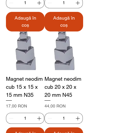
Adaugă în
Adaugă în
coș
coș
Magnet neodim
Magnet neodim
cub 15 x 15 x
cub 20 x 20 x
15 mm N35
20 mm N45
Preț
Preț
17,00 RON
44,00 RON