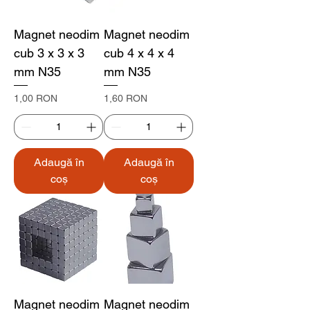
Magnet neodim
Magnet neodim
cub 3 x 3 x 3
cub 4 x 4 x 4
mm N35
mm N35
Preț
Preț
1,00 RON
1,60 RON
Adaugă în
Adaugă în
coș
coș
Magnet neodim
Magnet neodim