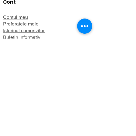
Cont
Contul meu
Preferatele mele
Istoricul comenzilor
Buletin informativ
Despre
Despre noi
Informații de expediere
Politica de confidențialitate
Termeni și condiții
Aboneaza-te 
la newsletter-