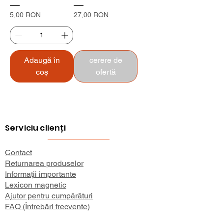
Preț
Preț
5,00 RON
27,00 RON
Adaugă în
cerere de
coș
ofertă
Serviciu clienți
Contact
Returnarea produselor
Informații importante
Lexicon magnetic
Ajutor pentru cumpărături
FAQ (Întrebări frecvente)