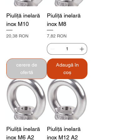
Piuliță inelară
Piuliță inelară
inox M10
inox M8
Preț
Preț
20,38 RON
7,82 RON
cerere de
Adaugă în
ofertă
coș
Piuliță inelară
Piuliță inelară
inox M6 A2
inox M12 A2