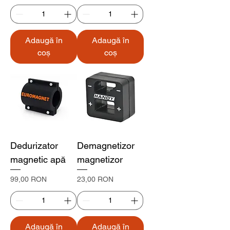
Adaugă în
Adaugă în
coș
coș
Dedurizator
Demagnetizor
magnetic apă
magnetizor
Preț
Preț
99,00 RON
23,00 RON
Adaugă în
Adaugă în