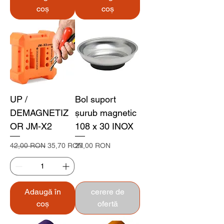
coș
coș
UP /
Bol suport
DEMAGNETIZ
șurub magnetic
OR JM-X2
108 x 30 INOX
Preț normal
Preț redus
Preț
42,00 RON
35,70 RON
27,00 RON
Adaugă în
cerere de
coș
ofertă