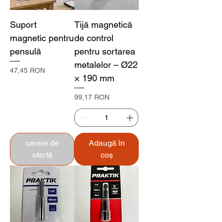
Suport
Tijă magnetică
magnetic pentru
de control
pensulă
pentru sortarea
metalelor – Ø22
Preț
47,45 RON
× 190 mm
Preț
99,17 RON
cerere de
Adaugă în
ofertă
coș