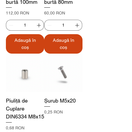
burtă 100mm
burtă 80mm
Preț
Preț
112,00 RON
60,00 RON
Adaugă în
Adaugă în
coș
coș
Piuliță de
Șurub M5x20
Cuplare
Preț
0,25 RON
DIN6334 M8x15
Preț
0,68 RON