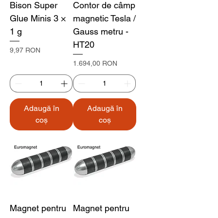
Bison Super
Contor de câmp
Glue Minis 3 ×
magnetic Tesla /
1 g
Gauss metru -
HT20
Preț
9,97 RON
Preț
1.694,00 RON
Adaugă în
Adaugă în
coș
coș
Magnet pentru
Magnet pentru