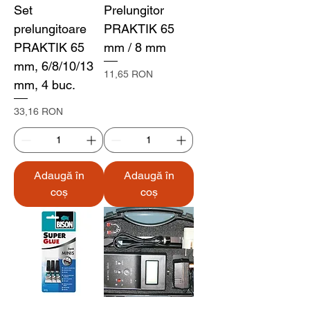
Set
Prelungitor
prelungitoare
PRAKTIK 65
PRAKTIK 65
mm / 8 mm
mm, 6/8/10/13
Preț
11,65 RON
mm, 4 buc.
Preț
33,16 RON
Adaugă în
Adaugă în
coș
coș