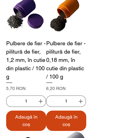
Pulbere de fier -
Pulbere de fier -
pilitură de fier,
pilitură de fier,
1,2 mm, în cutie
0,18 mm, în
din plastic / 100
cutie din plastic
g
/ 100 g
Preț
Preț
5,70 RON
6,20 RON
Adaugă în
Adaugă în
coș
coș