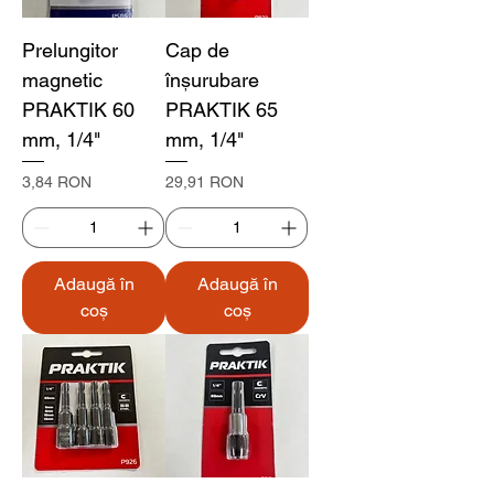
Prelungitor
Cap de
magnetic
înșurubare
PRAKTIK 60
PRAKTIK 65
mm, 1/4"
mm, 1/4"
Preț
Preț
3,84 RON
29,91 RON
Adaugă în
Adaugă în
coș
coș