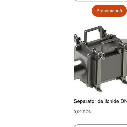
Precomandă
Separator de lichide D
Preț
0,00 RON