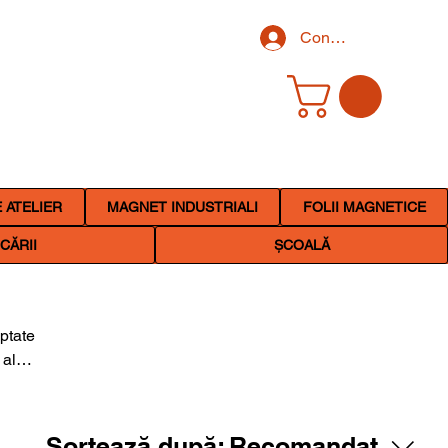
Conectează-te
 ATELIER
MAGNET INDUSTRIALI
FOLII MAGNETICE
CĂRII
ȘCOALĂ
aptate
 ales
uală
ru
Sortează după:
Recomandat