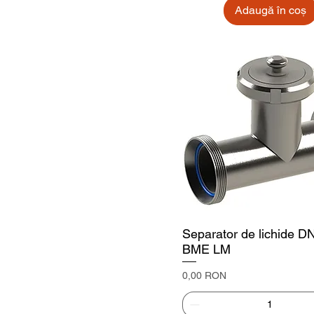
Adaugă în coș
Separator de lichide D
BME LM
Preț
0,00 RON