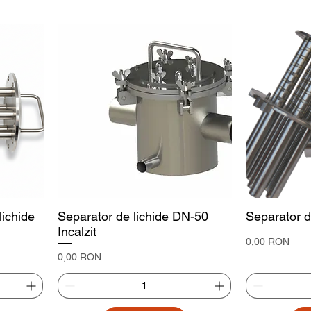
cului de instalare, iar noi vă vom pregăti o ofertă personalizată.
lichide
Separator de lichide DN-50
Separator d
Incalzit
Preț
0,00 RON
Preț
0,00 RON