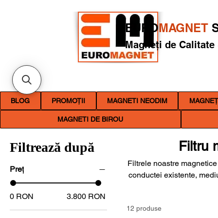
EURO
MAGNET
S
Magneți de Calitate
BLOG
PROMOȚII
MAGNETI NEODIM
MAGNEȚI
MAGNETI DE BIROU
Filtru
Filtrează după
Filtrele noastre magnetice 
Preț
conductei existente, mediul
cu dimensiuni personaliza
0 RON
3.800 RON
sau automată, variantă 
12 produse
necesare aplicației. 