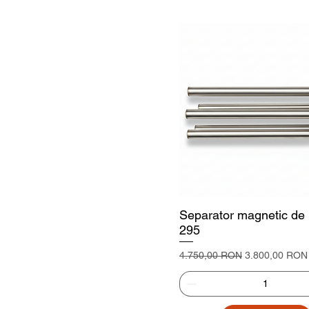
desenul/fotografia lo
Separator magnetic de 
295
Preț normal
Preț redus
4.750,00 RON
3.800,00 RON