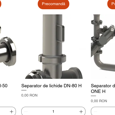
Precomandă
P
N-50
Separator de lichide DN-80 H
Separator d
ONE H
Preț
0,00 RON
Preț
0,00 RON