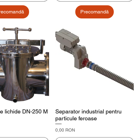
recomandă
Precomandă
e lichide DN-250 M
Separator industrial pentru
particule feroase
Preț
0,00 RON