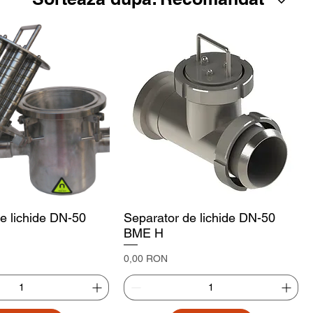
e lichide DN-50
Separator de lichide DN-50
BME H
Preț
0,00 RON