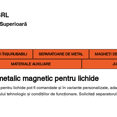
RL
 Superioară
 ÎNȘURUBABILI
SEPARATOARE DE METAL
MAGNEȚI DE
MATERIALE AUXILIARE
JU
 metalic magnetic pentru lichide
pentru lichide pot fi comandate și în variante personalizate, ad
ui tehnologic și condițiilor de funcționare. Solicitați separatorul
te de intrare și ieșire, racorduri corespunzătoare, curățare man
încălzită ori dimensionat pentru temperatura și presiunea de luc
Trimiteți-ne dimensiunile conductei, datele mediului procesat sau