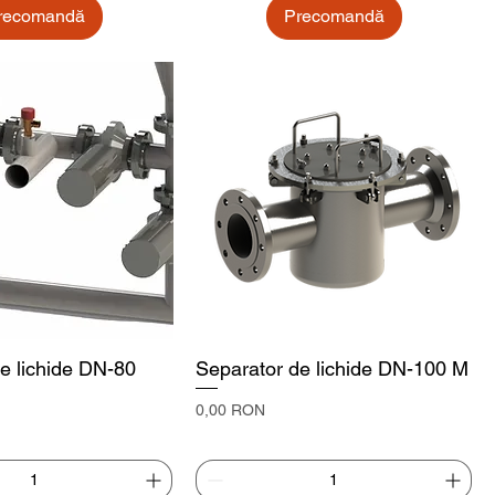
recomandă
Precomandă
e lichide DN-80
Separator de lichide DN-100 M
Preț
0,00 RON