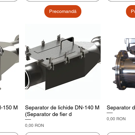
Precomandă
P
N-150 M
Separator de lichide DN-140 M
Separator d
(Separator de fier d
Preț
0,00 RON
Preț
0,00 RON