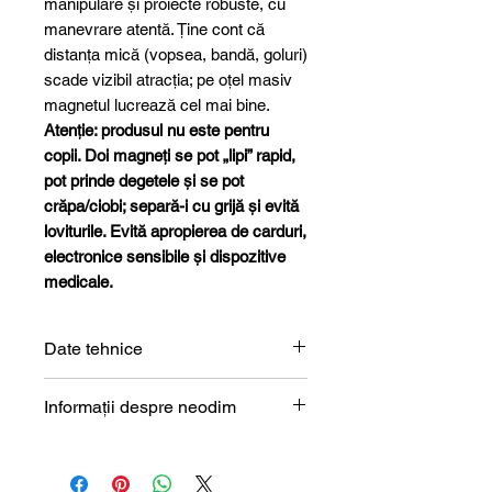
manipulare și proiecte robuste, cu
manevrare atentă. Ține cont că
distanța mică (vopsea, bandă, goluri)
scade vizibil atracția; pe oțel masiv
magnetul lucrează cel mai bine.
Atenție: produsul nu este pentru
copii. Doi magneți se pot „lipi” rapid,
pot prinde degetele și se pot
crăpa/ciobi; separă-i cu grijă și evită
loviturile. Evită apropierea de carduri,
electronice sensibile și dispozitive
medicale.
Date tehnice
Formă
Bloc
Informații despre neodim
Magneți de neodim (NdFeB) –
Dimensiune
8 x 17 x
prezentare tehnică
40 mm