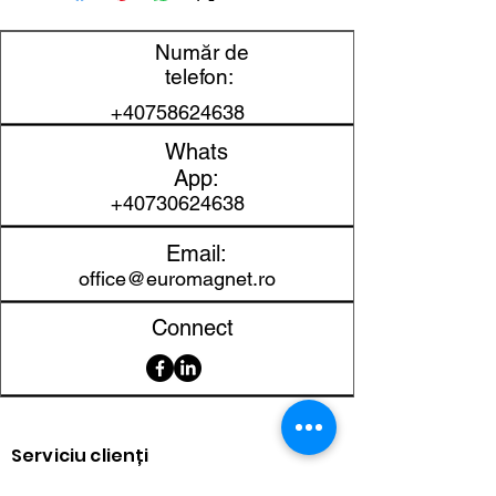
Lungime
8 mm
Număr de
telefon:
Lățime
17 mm
+40758624638
Înălțime
40 mm
Whats
App:
Material
NdFeB
+40730624638
Clasa magnetică
N35
Email:
office@euromagnet.ro
Protecție
Nichel
suprafață
Connect
Toleranță
±0,1 mm
dimensională
Greutate
41,56 g
Serviciu clienți
aproximativă