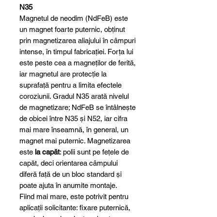
N35
Magnetul de neodim (NdFeB) este
un magnet foarte puternic, obținut
prin magnetizarea aliajului în câmpuri
intense, în timpul fabricației. Forța lui
este peste cea a magneților de ferită,
iar magnetul are protecție la
suprafață pentru a limita efectele
coroziunii. Gradul N35 arată nivelul
de magnetizare; NdFeB se întâlnește
de obicei între N35 și N52, iar cifra
mai mare înseamnă, în general, un
magnet mai puternic. Magnetizarea
este
la capăt
: polii sunt pe fețele de
capăt, deci orientarea câmpului
diferă față de un bloc standard și
poate ajuta în anumite montaje.
Fiind mai mare, este potrivit pentru
aplicații solicitante: fixare puternică,