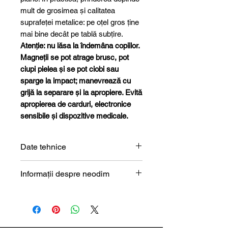
mult de grosimea și calitatea
suprafeței metalice: pe oțel gros ține
mai bine decât pe tablă subțire.
Atenție: nu lăsa la îndemâna copiilor.
Magneții se pot atrage brusc, pot
ciupi pielea și se pot ciobi sau
sparge la impact; manevrează cu
grijă la separare și la apropiere. Evită
apropierea de carduri, electronice
sensibile și dispozitive medicale.
Date tehnice
Formă
Bloc
Informații despre neodim
Magneți de neodim (NdFeB) –
Dimensiune
4 x 4 x 19
prezentare tehnică
mm