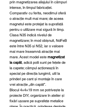
prin magnetizarea aliajului în câmpuri
intense, în timpul fabricației.
Comparativ cu ferita, neodimul oferă
o atracție mult mai mare; de aceea
magnetul este protejat la suprafață
pentru o utilizare mai sigură în timp.
Clasa N35 indică nivelul de
magnetizare; în mod obișnuit, NdFeB
este între N35 și N52, iar o valoare
mai mare înseamnă atracție mai
mare. Acest model este
magnetizat
la capăt
, adică polii sunt pe fețele de
la capete; câmpul acționează în
special pe direcția lungimii, util la
prinderi pe cant și montaje în care
vrei atracție „din capăt”.
Blocul 4×4×19 mm se potrivește la
proiecte DIY, organizare în atelier și
fixări ușoare pe suprafețe metalice
plane. În practică, prinderea depinde