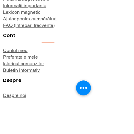
Informații importante
Lexicon magnetic
Ajutor pentru cumpărături
FAQ (Întrebări frecvente)
Cont
Contul meu
Preferatele mele
Istoricul comenzilor
Buletin informativ
Despre
Despre noi
Informații de expediere
Politica de confidențialitate
Termeni și condiții