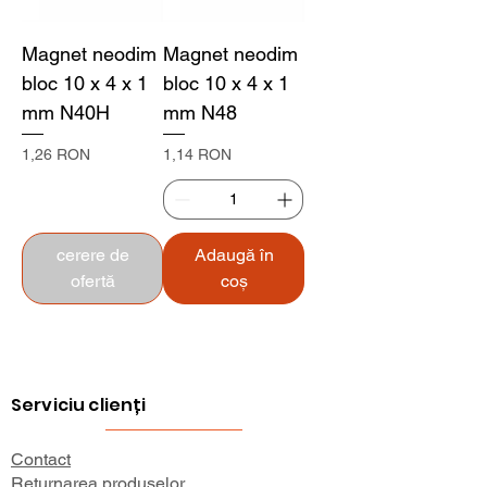
Magnet neodim
Magnet neodim
bloc 10 x 4 x 1
bloc 10 x 4 x 1
mm N40H
mm N48
Preț
Preț
1,26 RON
1,14 RON
cerere de
Adaugă în
ofertă
coș
Serviciu clienți
Contact
Returnarea produselor