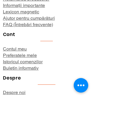
Informații importante
Lexicon magnetic
Ajutor pentru cumpărături
FAQ (Întrebări frecvente)
Cont
Contul meu
Preferatele mele
Istoricul comenzilor
Buletin informativ
Despre
Despre noi
Informații de expediere
Politica de confidențialitate
Termeni și condiții