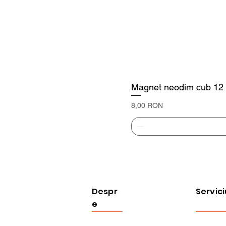
Magnet neodim cub 12
Preț
8,00 RON
Despr
Servici
e