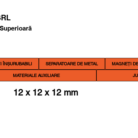
RL
 Superioară
 ÎNȘURUBABILI
SEPARATOARE DE METAL
MAGNEȚI DE
MATERIALE AUXILIARE
JU
12 x 12 x 12 mm