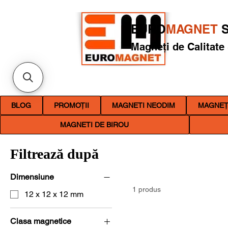
EURO
MAGNET
S
Magneți de Calitate
BLOG
PROMOȚII
MAGNETI NEODIM
MAGNEȚI
MAGNETI DE BIROU
Filtrează după
Dimensiune
1 produs
12 x 12 x 12 mm
Clasa magnetice