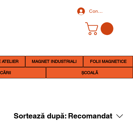
Conectează-te
 ATELIER
MAGNET INDUSTRIALI
FOLII MAGNETICE
CĂRII
ȘCOALĂ
Sortează după:
Recomandat