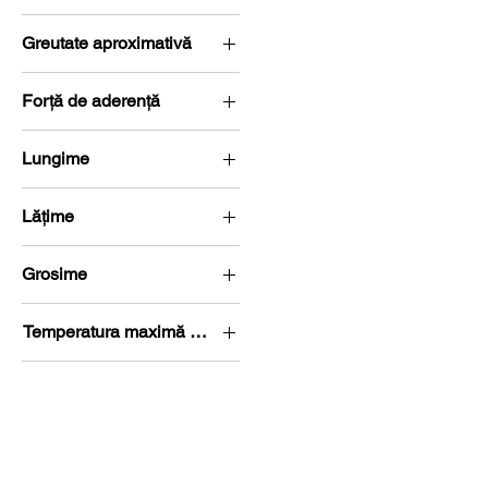
N48
Greutate aproximativă
13 g
Forță de aderență
6,3 kg (61,8 Newton)
Lungime
L 10-15 mm
Lățime
l 10-15 mm
Grosime
G 10-15 mm
Temperatura maximă de lucru
80 °C