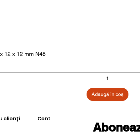
 x 12 x 12 mm N48
Adaugă în coș
u clienți
Cont
Aboneaza