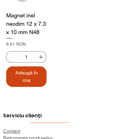
Magnet inel
neodim 12 x 7.3
x 10 mm N48
Preț
6,61 RON
Adaugă în
coș
Serviciu clienți
Contact
Returnarea produselor