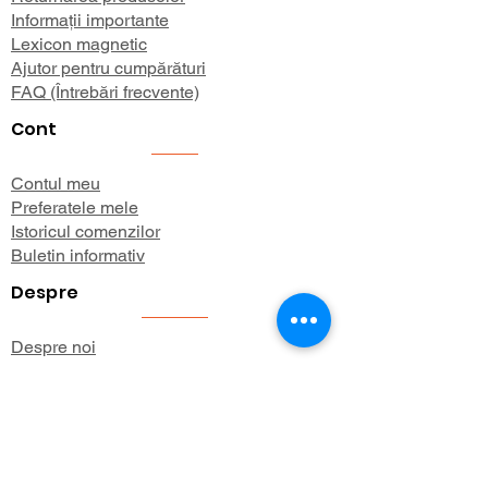
Informații importante
Lexicon magnetic
Ajutor pentru cumpărături
FAQ (Întrebări frecvente)
Cont
Contul meu
Preferatele mele
Istoricul comenzilor
Buletin informativ
Despre
Despre noi
Informații de expediere
Politica de confidențialitate
Termeni și condiții