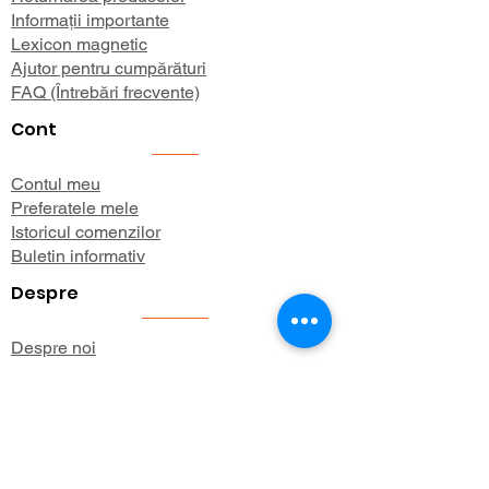
Informații importante
Lexicon magnetic
Ajutor pentru cumpărături
FAQ (Întrebări frecvente)
Cont
Contul meu
Preferatele mele
Istoricul comenzilor
Buletin informativ
Despre
Despre noi
Informații de expediere
Politica de confidențialitate
Termeni și condiții