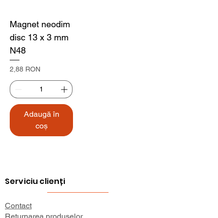
Magnet neodim
disc 13 x 3 mm
N48
Preț
2,88 RON
Adaugă în
coș
Serviciu clienți
Contact
Returnarea produselor