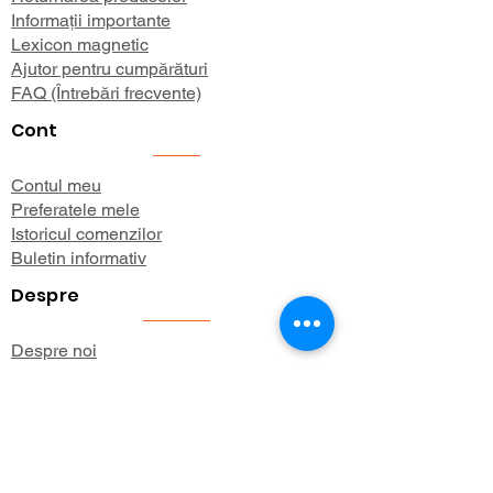
Informații importante
Lexicon magnetic
Ajutor pentru cumpărături
FAQ (Întrebări frecvente)
Cont
Contul meu
Preferatele mele
Istoricul comenzilor
Buletin informativ
Despre
Despre noi
Informații de expediere
Politica de confidențialitate
Termeni și condiții