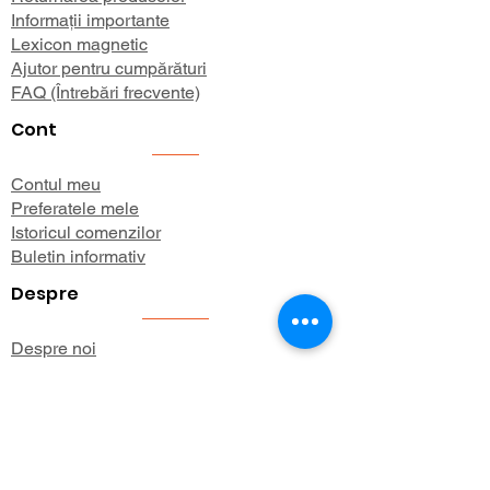
Informații importante
Lexicon magnetic
Ajutor pentru cumpărături
FAQ (Întrebări frecvente)
Cont
Contul meu
Preferatele mele
Istoricul comenzilor
Buletin informativ
Despre
Despre noi
Informații de expediere
Politica de confidențialitate
Termeni și condiții