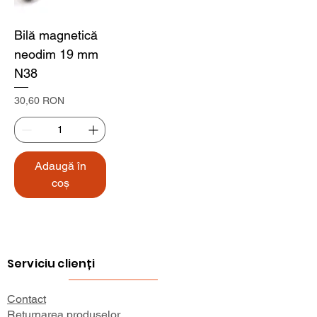
Bilă magnetică
neodim 19 mm
N38
Preț
30,60 RON
Adaugă în
coș
Serviciu clienți
Contact
Returnarea produselor