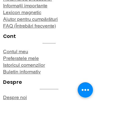
Informații importante
Lexicon magnetic
Ajutor pentru cumpărături
FAQ (Întrebări frecvente)
Cont
Contul meu
Preferatele mele
Istoricul comenzilor
Buletin informativ
Despre
Despre noi
Informații de expediere
Politica de confidențialitate
Termeni și condiții