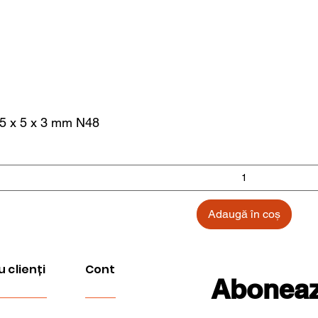
.5 x 5 x 3 mm N48
Adaugă în coș
u clienți
Cont
Aboneaza