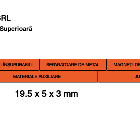
RL
 Superioară
 ÎNȘURUBABILI
SEPARATOARE DE METAL
MAGNEȚI DE
MATERIALE AUXILIARE
JU
19.5 x 5 x 3 mm