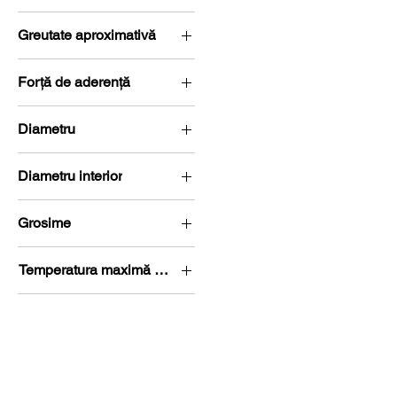
N48
Greutate aproximativă
6,39 g
Forță de aderență
4,7 kg (46,11 Newton)
Diametru
Ø 15-20 mm
Diametru interior
ø 0-5 mm
Grosime
G 0-5 mm
Temperatura maximă de lucru
80 °C