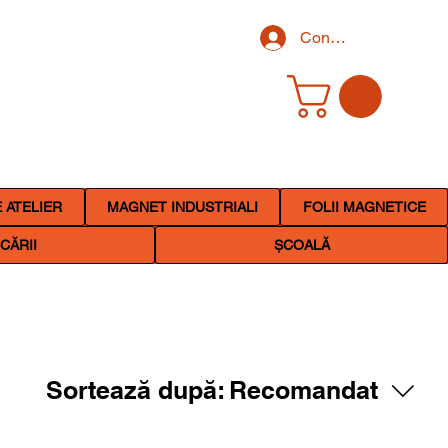
Conectează-te
 ATELIER
MAGNET INDUSTRIALI
FOLII MAGNETICE
CĂRII
ȘCOALĂ
Sortează după:
Recomandat