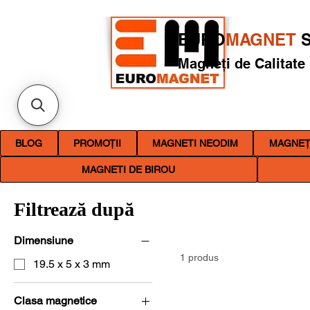
EURO
MAGNET
S
Magneți de Calitate
BLOG
PROMOȚII
MAGNETI NEODIM
MAGNEȚI
MAGNETI DE BIROU
Filtrează după
Dimensiune
1 produs
19.5 x 5 x 3 mm
Clasa magnetice