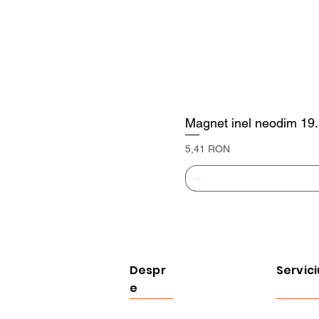
Magnet inel neodim 19
Preț
5,41 RON
Despr
Servici
e