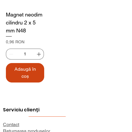
Magnet neodim
cilindru 2 x 5
mm N48
Preț
0,96 RON
Adaugă în
coș
Serviciu clienți
Contact
Returnarea produselor