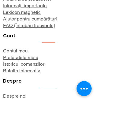
Informații importante
Lexicon magnetic
Ajutor pentru cumpărături
FAQ (Întrebări frecvente)
Cont
Contul meu
Preferatele mele
Istoricul comenzilor
Buletin informativ
Despre
Despre noi
Informații de expediere
Politica de confidențialitate
Termeni și condiții