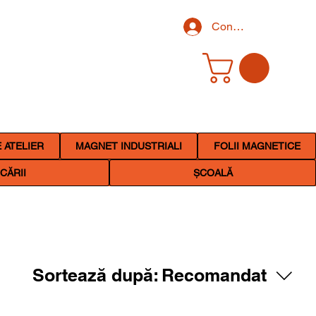
Conectează-te
 ATELIER
MAGNET INDUSTRIALI
FOLII MAGNETICE
CĂRII
ȘCOALĂ
Sortează după:
Recomandat