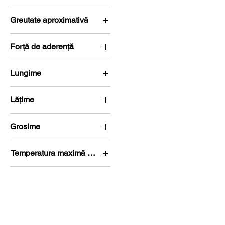
N35
Greutate aproximativă
30,558 g
Forță de aderență
12,1 kg (118,7 Newton)
Lungime
L 20-25 mm
Lățime
l 15-20 mm
Grosime
G 5-10 mm
Temperatura maximă de lucru
80 °C