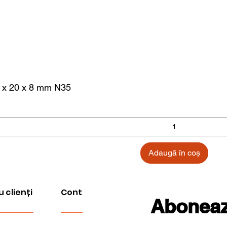
 x 20 x 8 mm N35
Adaugă în coș
u clienți
Cont
Aboneaza