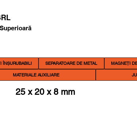
RL
 Superioară
 ÎNȘURUBABILI
SEPARATOARE DE METAL
MAGNEȚI DE
MATERIALE AUXILIARE
JU
25 x 20 x 8 mm