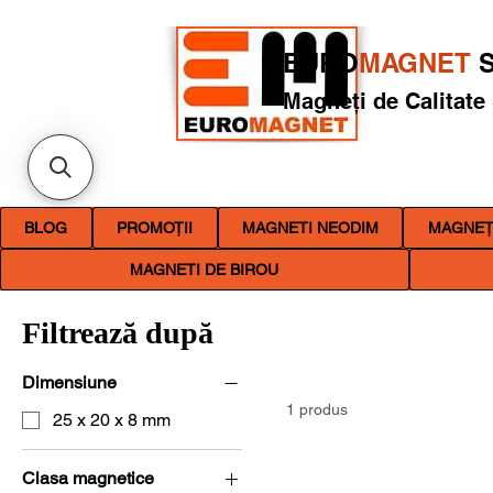
EURO
MAGNET
S
Magneți de Calitate
BLOG
PROMOȚII
MAGNETI NEODIM
MAGNEȚI
MAGNETI DE BIROU
Filtrează după
Dimensiune
1 produs
25 x 20 x 8 mm
Clasa magnetice