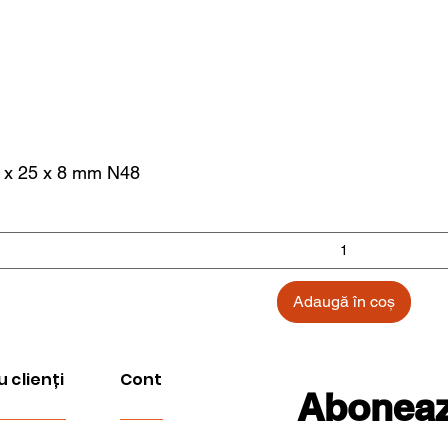
 x 25 x 8 mm N48
Adaugă în coș
u clienți
Cont
Aboneaza