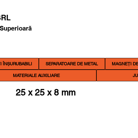
RL
 Superioară
 ÎNȘURUBABILI
SEPARATOARE DE METAL
MAGNEȚI DE
MATERIALE AUXILIARE
JU
25 x 25 x 8 mm