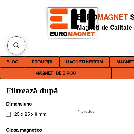
EURO
MAGNET
S
Magneți de Calitate
BLOG
PROMOȚII
MAGNETI NEODIM
MAGNEȚI
MAGNETI DE BIROU
Filtrează după
Dimensiune
1 produs
25 x 25 x 8 mm
Clasa magnetice