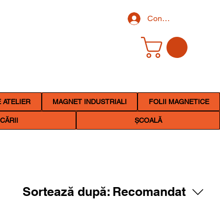
Conectează-te
 ATELIER
MAGNET INDUSTRIALI
FOLII MAGNETICE
CĂRII
ȘCOALĂ
Sortează după:
Recomandat