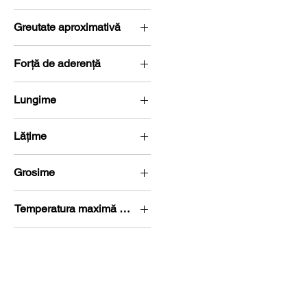
N48
Greutate aproximativă
38,197 g
Forță de aderență
16,5 kg (161,9 Newton)
Lungime
L 20-25 mm
Lățime
l 20-25 mm
Grosime
G 5-10 mm
Temperatura maximă de lucru
80 °C