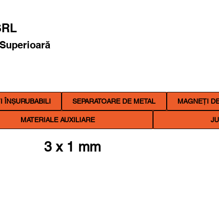
RL
 Superioară
 ÎNȘURUBABILI
SEPARATOARE DE METAL
MAGNEȚI DE
MATERIALE AUXILIARE
JU
3 x 1 mm