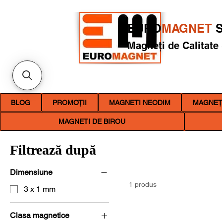
EURO
MAGNET
S
Magneți de Calitate
BLOG
PROMOȚII
MAGNETI NEODIM
MAGNEȚI
MAGNETI DE BIROU
Filtrează după
Dimensiune
1 produs
3 x 1 mm
Clasa magnetice