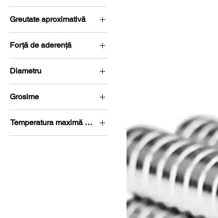
N50
Greutate aproximativă
0,05 g
Forță de aderență
0,2 kg (1,6 Newton)
Diametru
Ø 0-5 mm
Grosime
G 0-5 mm
Temperatura maximă de lucru
60 °C