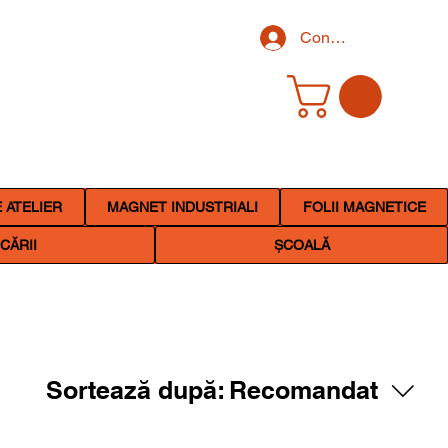
Conectează-te
 ATELIER
MAGNET INDUSTRIALI
FOLII MAGNETICE
CĂRII
ȘCOALĂ
Sortează după:
Recomandat