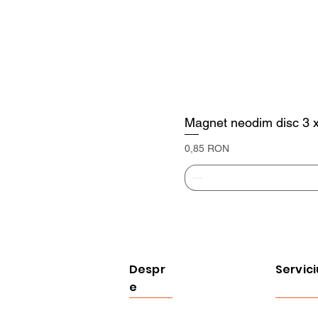
Magnet neodim disc 3
Preț
0,85 RON
Despr
Servici
e