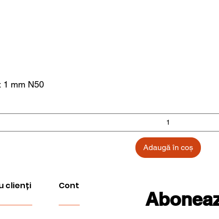
 x 1 mm N50
Adaugă în coș
u clienți
Cont
Aboneaza