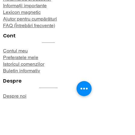
Informații importante
Lexicon magnetic
Ajutor pentru cumpărături
FAQ (Întrebări frecvente)
Cont
Contul meu
Preferatele mele
Istoricul comenzilor
Buletin informativ
Despre
Despre noi
Informații de expediere
Politica de confidențialitate
Termeni și condiții