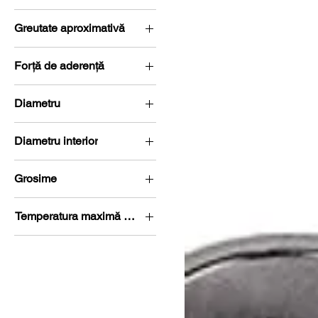
N35
Greutate aproximativă
41,76 g
Forță de aderență
14,9 kg (146,17
Diametru
Newton)
Ø 30-35 mm
Diametru interior
ø 20-25 mm
Grosime
G 10-15 mm
Temperatura maximă de lucru
80 °C