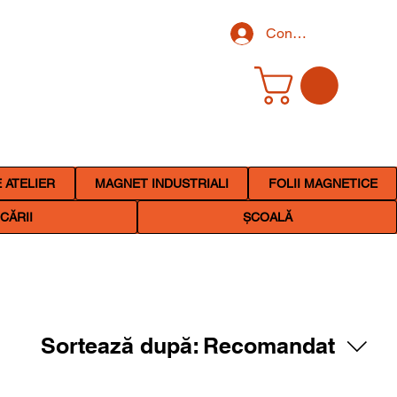
Conectează-te
 ATELIER
MAGNET INDUSTRIALI
FOLII MAGNETICE
CĂRII
ȘCOALĂ
Sortează după:
Recomandat