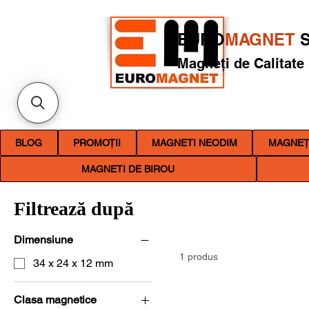
EURO
MAGNET
S
Magneți de Calitate
BLOG
PROMOȚII
MAGNETI NEODIM
MAGNEȚI
MAGNETI DE BIROU
Filtrează după
Dimensiune
1 produs
34 x 24 x 12 mm
Clasa magnetice