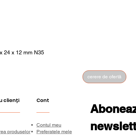
 x 24 x 12 mm N35
cerere de ofertă
u clienți
Cont
Aboneaza
newslett
Contul meu
rea produselor
Preferatele mele