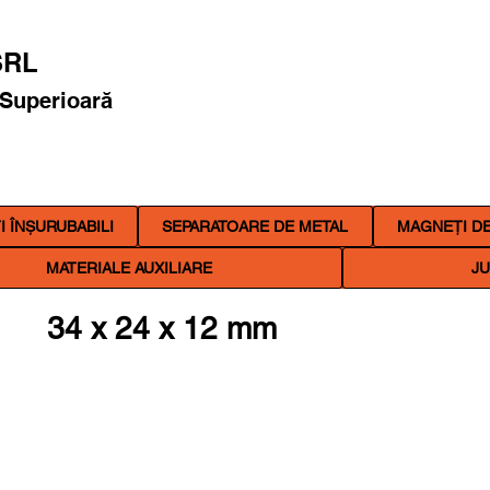
RL
 Superioară
 ÎNȘURUBABILI
SEPARATOARE DE METAL
MAGNEȚI DE
MATERIALE AUXILIARE
JU
34 x 24 x 12 mm