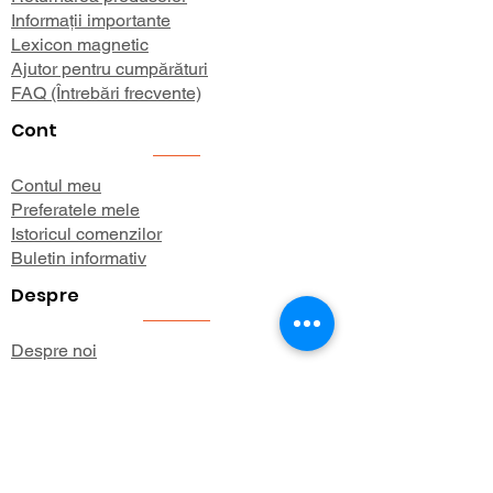
Informații importante
Lexicon magnetic
Ajutor pentru cumpărături
FAQ (Întrebări frecvente)
Cont
Contul meu
Preferatele mele
Istoricul comenzilor
Buletin informativ
Despre
Despre noi
Informații de expediere
Politica de confidențialitate
Termeni și condiții