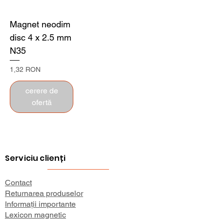
Magnet neodim
disc 4 x 2.5 mm
N35
Preț
1,32 RON
cerere de
ofertă
Serviciu clienți
Contact
Returnarea produselor
Informații importante
Lexicon magnetic