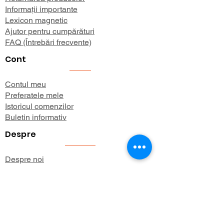
Informații importante
Lexicon magnetic
Ajutor pentru cumpărături
FAQ (Întrebări frecvente)
Cont
Contul meu
Preferatele mele
Istoricul comenzilor
Buletin informativ
Despre
Despre noi
Informații de expediere
Politica de confidențialitate
Termeni și condiții