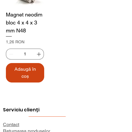
Magnet neodim
bloc 4 x 4 x 3
mm N48
Preț
1,26 RON
Adaugă în
coș
Serviciu clienți
Contact
Returnarea produselor