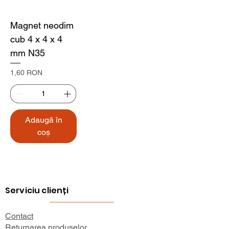
Magnet neodim
cub 4 x 4 x 4
mm N35
Preț
1,60 RON
Adaugă în
coș
Serviciu clienți
Contact
Returnarea produselor