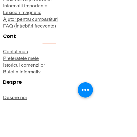
Informații importante
Lexicon magnetic
Ajutor pentru cumpărături
FAQ (Întrebări frecvente)
Cont
Contul meu
Preferatele mele
Istoricul comenzilor
Buletin informativ
Despre
Despre noi
Informații de expediere
Politica de confidențialitate
Termeni și condiții