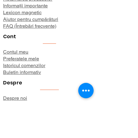
Informații importante
Lexicon magnetic
Ajutor pentru cumpărături
FAQ (Întrebări frecvente)
Cont
Contul meu
Preferatele mele
Istoricul comenzilor
Buletin informativ
Despre
Despre noi
Informații de expediere
Politica de confidențialitate
Termeni și condiții