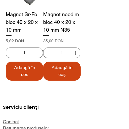
Magnet Sr-Fe
Magnet neodim
bloc 40 x 20 x
bloc 40 x 20 x
10 mm
10 mm N35
Preț
Preț
5,62 RON
35,00 RON
Adaugă în
Adaugă în
coș
coș
Serviciu clienți
Contact
Returnarea produselor