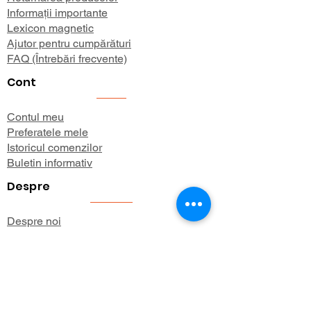
Informații importante
Lexicon magnetic
Ajutor pentru cumpărături
FAQ (Întrebări frecvente)
Cont
Contul meu
Preferatele mele
Istoricul comenzilor
Buletin informativ
Despre
Despre noi
Informații de expediere
Politica de confidențialitate
Termeni și condiții