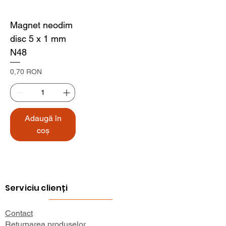
Magnet neodim
disc 5 x 1 mm
N48
Preț
0,70 RON
Adaugă în
coș
Serviciu clienți
Contact
Returnarea produselor