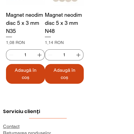
Magnet neodim
Magnet neodim
disc 5 x 3 mm
disc 5 x 3 mm
N35
N48
Preț
Preț
1,08 RON
1,14 RON
Adaugă în
Adaugă în
coș
coș
Serviciu clienți
Contact
Returnarea produselor