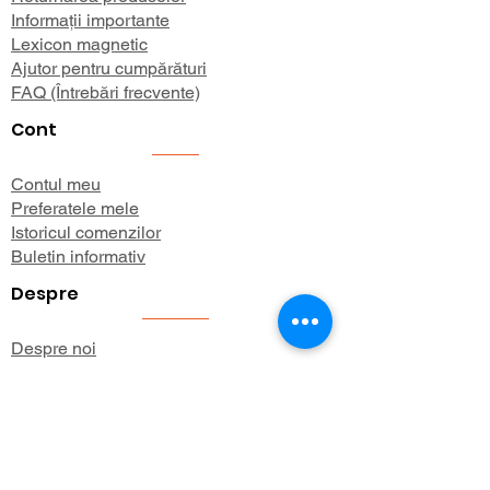
Informații importante
Lexicon magnetic
Ajutor pentru cumpărături
FAQ (Întrebări frecvente)
Cont
Contul meu
Preferatele mele
Istoricul comenzilor
Buletin informativ
Despre
Despre noi
Informații de expediere
Politica de confidențialitate
Termeni și condiții