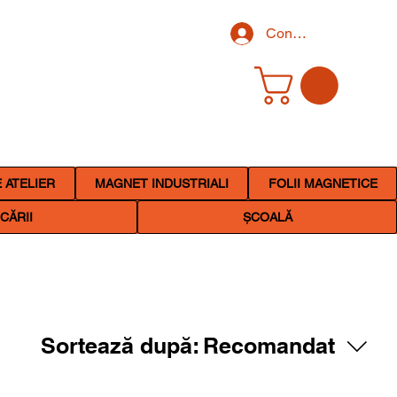
Conectează-te
 ATELIER
MAGNET INDUSTRIALI
FOLII MAGNETICE
CĂRII
ȘCOALĂ
Sortează după:
Recomandat