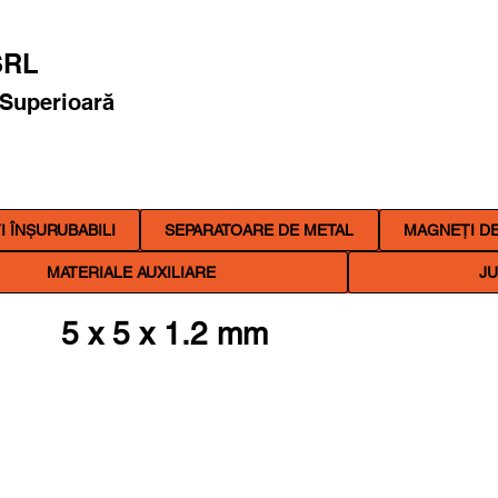
RL
 Superioară
 ÎNȘURUBABILI
SEPARATOARE DE METAL
MAGNEȚI DE
MATERIALE AUXILIARE
JU
5 x 5 x 1.2 mm