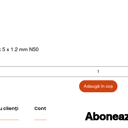
x 5 x 1.2 mm N50
Adaugă în coș
u clienți
Cont
Aboneaza