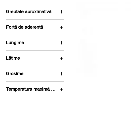
N50
Greutate aproximativă
0,229 g
Forță de aderență
0,6 kg (5,9 Newton)
Lungime
L 0-5 mm
Lățime
l 0-5 mm
Grosime
G 0-5 mm
Temperatura maximă de lucru
60 °C