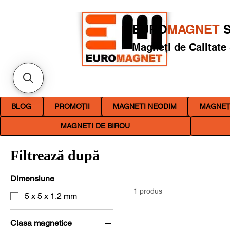
EURO
MAGNET
S
Magneți de Calitate
BLOG
PROMOȚII
MAGNETI NEODIM
MAGNEȚI
MAGNETI DE BIROU
Filtrează după
Dimensiune
1 produs
5 x 5 x 1.2 mm
Clasa magnetice