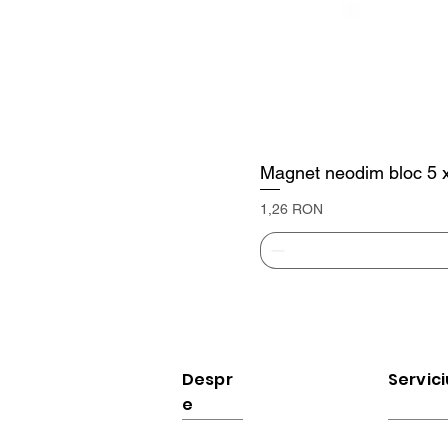
Magnet neodim bloc 5 
Preț
1,26 RON
Despr
Servici
e