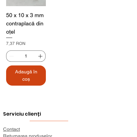
50 x 10 x 3 mm
contraplacă din
oţel
Preț
7,37 RON
Adaugă în
coș
Serviciu clienți
Contact
Returnarea produselor