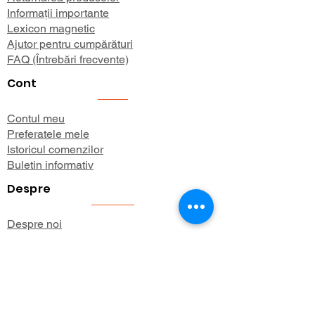
Informații importante
Lexicon magnetic
Ajutor pentru cumpărături
FAQ (Întrebări frecvente)
Cont
Contul meu
Preferatele mele
Istoricul comenzilor
Buletin informativ
Despre
Despre noi
Informații de expediere
Politica de confidențialitate
Termeni și condiții