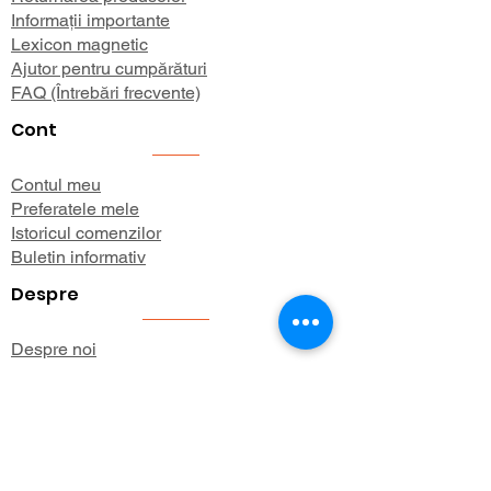
Informații importante
Lexicon magnetic
Ajutor pentru cumpărături
FAQ (Întrebări frecvente)
Cont
Contul meu
Preferatele mele
Istoricul comenzilor
Buletin informativ
Despre
Despre noi
Informații de expediere
Politica de confidențialitate
Termeni și condiții