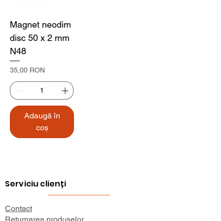
Magnet neodim
disc 50 x 2 mm
N48
Preț
35,00 RON
Adaugă în
coș
Serviciu clienți
Contact
Returnarea produselor