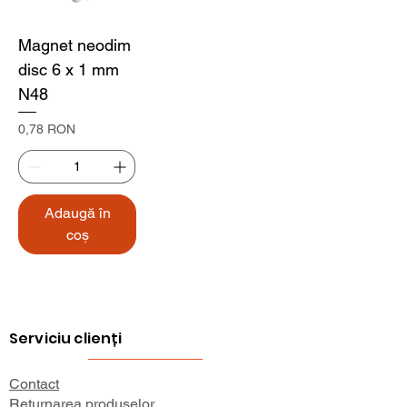
Magnet neodim
disc 6 x 1 mm
N48
Preț
0,78 RON
Adaugă în
coș
Serviciu clienți
Contact
Returnarea produselor