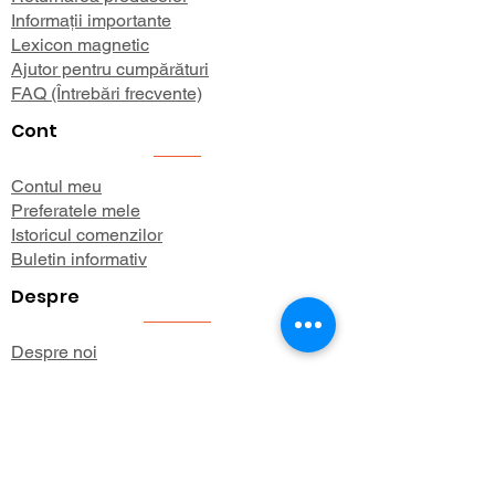
Informații importante
Lexicon magnetic
Ajutor pentru cumpărături
FAQ (Întrebări frecvente)
Cont
Contul meu
Preferatele mele
Istoricul comenzilor
Buletin informativ
Despre
Despre noi
Informații de expediere
Politica de confidențialitate
Termeni și condiții