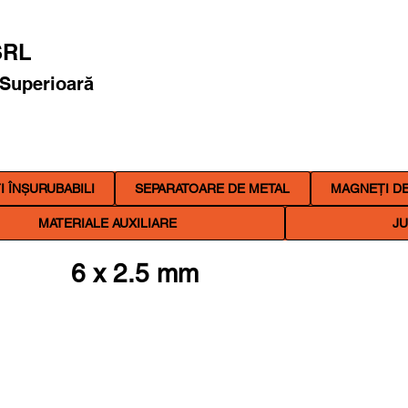
RL
 Superioară
 ÎNȘURUBABILI
SEPARATOARE DE METAL
MAGNEȚI DE
MATERIALE AUXILIARE
JU
6 x 2.5 mm