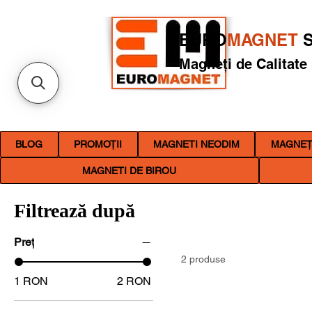
EURO
MAGNET
S
Magneți de Calitate
BLOG
PROMOȚII
MAGNETI NEODIM
MAGNEȚI
MAGNETI DE BIROU
Filtrează după
Preț
2 produse
1 RON
2 RON