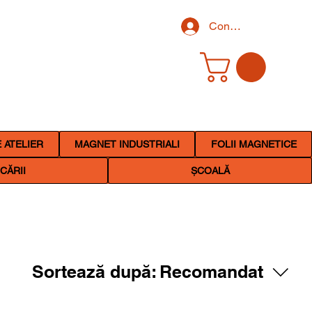
Conectează-te
 ATELIER
MAGNET INDUSTRIALI
FOLII MAGNETICE
CĂRII
ȘCOALĂ
Sortează după:
Recomandat