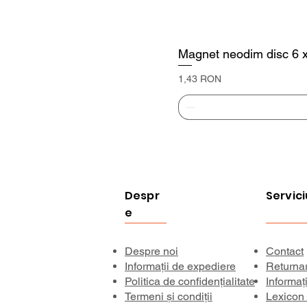
Magnet neodim disc 6 
Preț
1,43 RON
Despr
Servici
e
Despre noi
Contact
Informații de expediere
Returna
Politica de confidențialitate
Informaț
Termeni și condiții
Lexicon