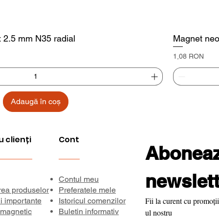
x 2.5 mm N35 radial
Magnet neo
Preț
1,08 RON
Adaugă în coș
u clienți
Cont
Aboneaza
newslett
Contul meu
rea produselor
Preferatele mele
Fii la curent cu promoții
ii importante
Istoricul comenzilor
 magnetic
Buletin informativ
ul nostru