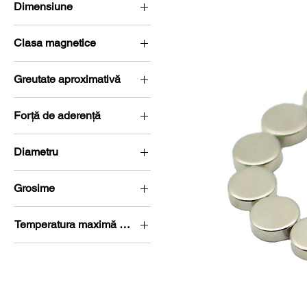
Dimensiune
6 x 2.5 mm
Clasa magnetice
N35
Greutate aproximativă
0,54 g
Forță de aderență
0,6 kg (5,9 Newton)
Diametru
Ø 5-10 mm
Grosime
G 0-5 mm
Temperatura maximă de lucru
80 °C