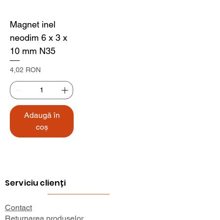
Magnet inel
neodim 6 x 3 x
10 mm N35
Preț
4,02 RON
Adaugă în
coș
Serviciu clienți
Contact
Returnarea produselor