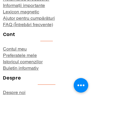
Informații importante
Lexicon magnetic
Ajutor pentru cumpărături
FAQ (Întrebări frecvente)
Cont
Contul meu
Preferatele mele
Istoricul comenzilor
Buletin informativ
Despre
Despre noi
Informații de expediere
Politica de confidențialitate
Termeni și condiții