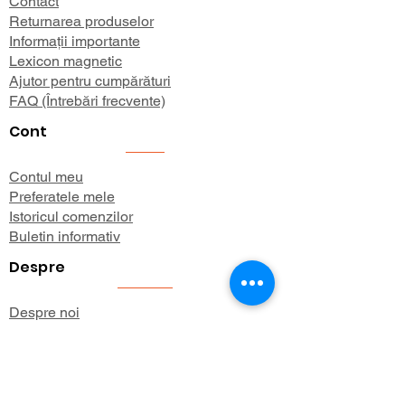
Contact
Returnarea produselor
Informații importante
Lexicon magnetic
Ajutor pentru cumpărături
FAQ (Întrebări frecvente)
Cont
Contul meu
Preferatele mele
Istoricul comenzilor
Buletin informativ
Despre
Despre noi
Informații de expediere
Politica de confidențialitate
Termeni și condiții