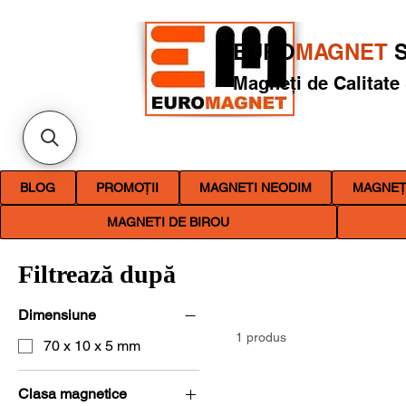
EURO
MAGNET
S
Magneți de Calitate
BLOG
PROMOȚII
MAGNETI NEODIM
MAGNEȚI
MAGNETI DE BIROU
Filtrează după
Dimensiune
1 produs
70 x 10 x 5 mm
Clasa magnetice