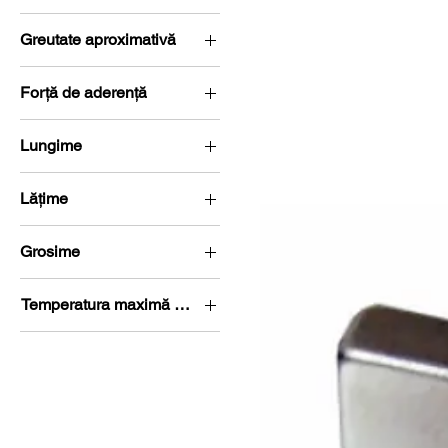
N35
Greutate aproximativă
26,738 g
Forță de aderență
10,8 kg (105,9 Newton)
Lungime
L 65-70 mm
Lățime
l 5-10 mm
Grosime
G 0-5 mm
Temperatura maximă de lucru
80 °C