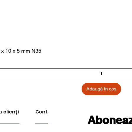
 x 10 x 5 mm N35
Adaugă în coș
u clienți
Cont
Aboneaza