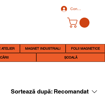
Conectează-te
 ATELIER
MAGNET INDUSTRIALI
FOLII MAGNETICE
CĂRII
ȘCOALĂ
Sortează după:
Recomandat