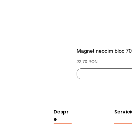
Magnet neodim bloc 70
Preț
22,70 RON
Despr
Servici
e