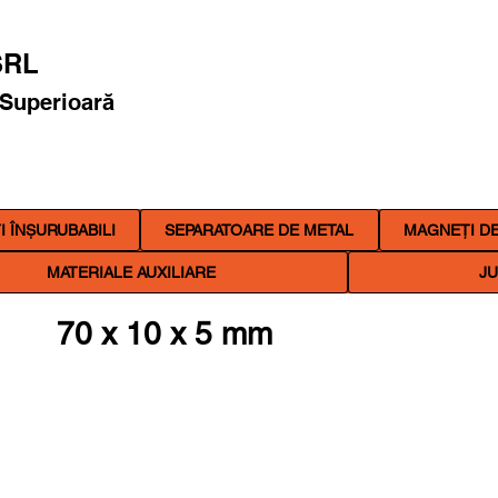
RL
 Superioară
 ÎNȘURUBABILI
SEPARATOARE DE METAL
MAGNEȚI DE
MATERIALE AUXILIARE
JU
70 x 10 x 5 mm