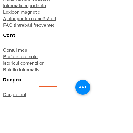
Informații importante
Lexicon magnetic
Ajutor pentru cumpărături
FAQ (Întrebări frecvente)
Cont
Contul meu
Preferatele mele
Istoricul comenzilor
Buletin informativ
Despre
Despre noi
Informații de expediere
Politica de confidențialitate
Termeni și condiții