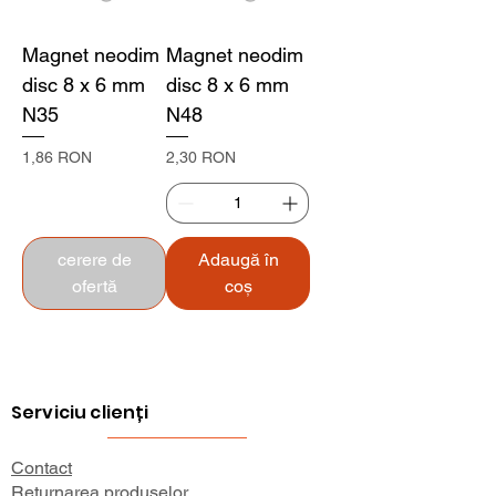
Magnet neodim
Magnet neodim
disc 8 x 6 mm
disc 8 x 6 mm
N35
N48
Preț
Preț
1,86 RON
2,30 RON
cerere de
Adaugă în
ofertă
coș
Serviciu clienți
Contact
Returnarea produselor