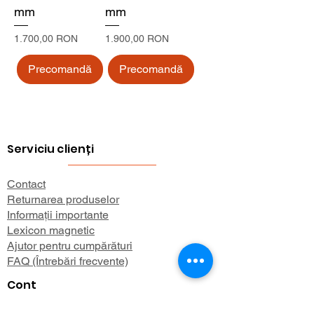
mm
mm
Preț
Preț
1.700,00 RON
1.900,00 RON
Precomandă
Precomandă
Serviciu clienți
Contact
Returnarea produselor
Informații importante
Lexicon magnetic
Ajutor pentru cumpărături
FAQ (Întrebări frecvente)
Cont