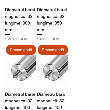
Diametrul barei
Diametrul barei
magnetice: 32
magnetice: 32
lungime: 300
lungime: 350
mm
mm
Preț
Preț
1.270,00 RON
1.485,00 RON
Precomandă
Precomandă
Diametrul barei
Diametru bară
magnetice: 32
magnetică: 32
lungime: 400
lungime: 450